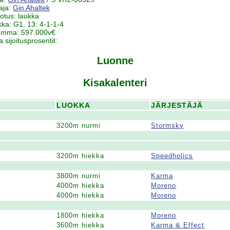
aja:
Gin Ahaltek
notus: laukka
ikka: G1, 13: 4-1-1-4
summa: 597.000v€
ja sijoitusprosentit:
Luonne
Kisakalenteri
LUOKKA
JÄRJESTÄJÄ
3200m nurmi
Stormsky
3200m hiekka
Speedholics
3800m nurmi
Karma
4000m hiekka
Moreno
4000m hiekka
Moreno
1800m hiekka
Moreno
3600m hiekka
Karma & Effect