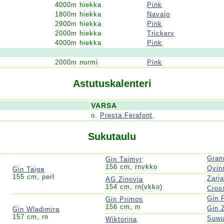
4000m hiekka
Pink
1800m hiekka
Navajo
2900m hiekka
Pink
2000m hiekka
Trickery
4000m hiekka
Pink
2000m nurmi
Pink
Astutuskalenteri
VARSA
o.
Presta Ferafont
Sukutaulu
Gran
Gin Taimyr
156 cm, rnvkko
Qvin
Gin Tajga
155 cm, perl
Zarj
AG Zinovia
154 cm, rn(vkko)
Cros
Gin 
Gin Primos
156 cm, m
Gin 
Gin Wladimira
157 cm, rn
Suwu
Wiktorina