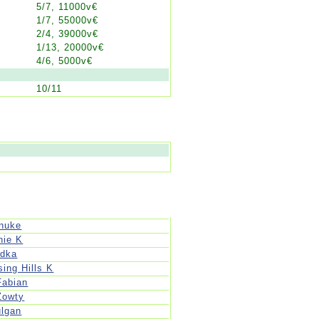
5/7, 11000v€
1/7, 55000v€
2/4, 39000v€
1/13, 20000v€
4/6, 5000v€
10/11
nuke
nie K
adka
sing Hills K
Fabian
Zowty
lgan