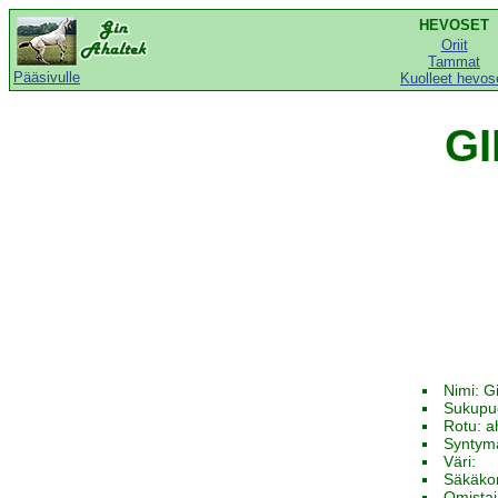
HEVOSET
Oriit
Tammat
Pääsivulle
Kuolleet hevos
GI
Nimi: G
Sukupuo
Rotu: a
Syntym
Väri:
Säkäko
Omista