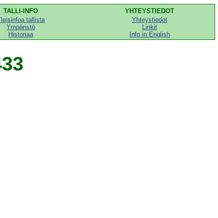
TALLI-INFO
YHTEYSTIEDOT
leisinfoa tallista
Yhteystiedot
Ympäristö
Linkit
Historiaa
Info in English
433