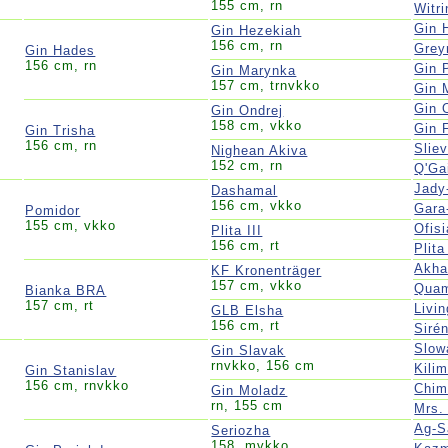
155 cm, rn
Witri
Gin 
Gin Hezekiah
156 cm, rn
Grey
Gin Hades
156 cm, rn
Gin 
Gin Marynka
157 cm, trnvkko
Gin 
Gin 
Gin Ondrej
158 cm, vkko
Gin 
Gin Trisha
156 cm, rn
Slie
Nighean Akiva
152 cm, rn
Q'Ga
Jady
Dashamal
156 cm, vkko
Gara
Pomidor
155 cm, vkko
Ofis
Plita III
156 cm, rt
Plita
Akha
KF Kronenträger
157 cm, vkko
Quam
Bianka BRA
157 cm, rt
Livi
GLB Elsha
156 cm, rt
Siré
Slow
Gin Slavak
rnvkko, 156 cm
Kili
Gin Stanislav
156 cm, rnvkko
Chim
Gin Moladz
rn, 155 cm
Mrs.
Ag-S
Seriozha
158, mvkko