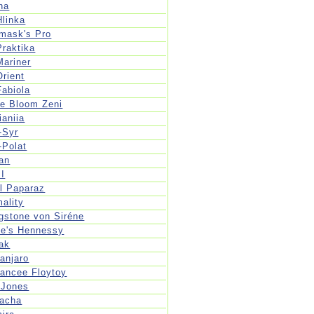
na
Hlinka
mask's Pro
Praktika
Mariner
Orient
Fabiola
ve Bloom Zeni
ianiia
-Syr
-Polat
ian
 I
l Paparaz
ality
ngstone von Siréne
ne's Hennessy
ak
manjaro
ancee Floytoy
 Jones
acha