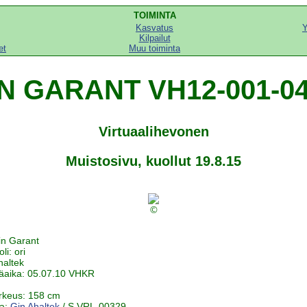
TOIMINTA
Kasvatus
Y
Kilpailut
et
Muu toiminta
N GARANT VH12-001-0
Virtuaalihevonen
Muistosivu, kuollut 19.8.15
©
in Garant
li: ori
haltek
äaika: 05.07.10 VHKR
rkeus: 158 cm
ja:
Gin Ahaltek
/ S VRL-00329