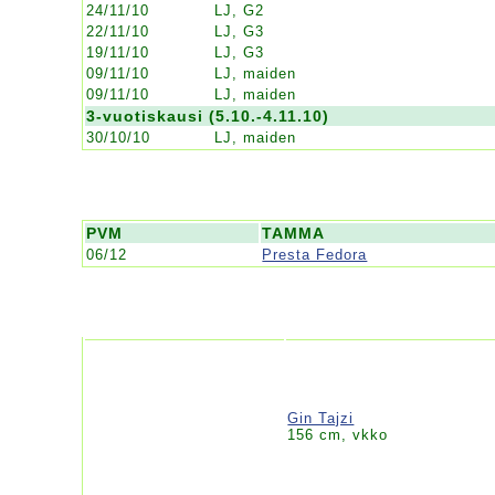
24/11/10
LJ, G2
22/11/10
LJ, G3
19/11/10
LJ, G3
09/11/10
LJ, maiden
09/11/10
LJ, maiden
3-vuotiskausi (5.10.-4.11.10)
30/10/10
LJ, maiden
PVM
TAMMA
06/12
Presta Fedora
Gin Tajzi
156 cm, vkko