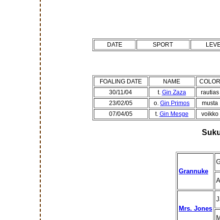
DATE
SPORT
LEV
FOALING DATE
NAME
COLO
30/11/04
t.
Gin Zaza
rautias
23/02/05
o.
Gin Primos
musta
07/04/05
t.
Gin Mesge
voikko
Suku
G
Grannuke
J
Mrs. Jones
M