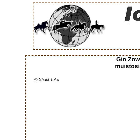
Gin Zow
muistosi
© Shael-Teke