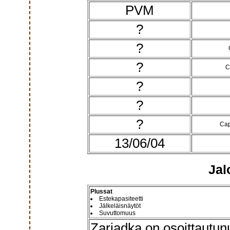
PVM
?
?
?
C
?
?
?
Cap
13/06/04
Jal
Plussat
Estekapasiteetti
Jälkeläisnäytöt
Suvuttomuus
Zarjadka on osoittautunu