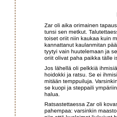
Zar oli aika orimainen tapaus
tunsi sen metkut. Talutettaess
toiset oriit niin kaukaa kuin
kannattanut kaulanmitan pää
tyytyi vain huutelemaan ja se
oriit olivat paha paikka tälle is
Jos lähellä oli pelkkiä ihmis
hoidokki ja ratsu. Se ei ihmisi
mitään temppuiluja. Varsinkin
se kuopi ja steppaili ympärii
halua.
Ratsastettaessa Zar oli kova
pahempaa: varsinkin maastos