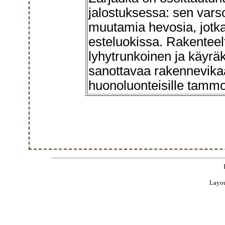
jalostuksessa: sen vars
muutamia hevosia, jotka 
esteluokissa. Rakenteel
lyhytrunkoinen ja käyrä
sanottavaa rakennevikaa
huonoluonteisille tammoil
Layou