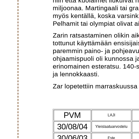
niin että kuolaimet liukuivat 
miljoonaa. Martingaali tai gr
myös kentällä, koska varsink
Pelhamit tai olympiat olivat a
Zarin ratsastaminen olikin aik
tottunut käyttämään ensisijai
paremmin paino- ja pohjeavui
ohjaamispuoli oli kunnossa ja
erinomainen esteratsu. 140-se
ja lennokkaasti.
Zar lopetettiin marraskuussa
PVM
LAJI
30/08/04
Yleislaatuarvostelu
30/06/03
Este