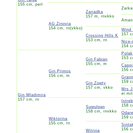
155 cm, perl
Zark
Zarjadka
157 m, rnvkko
Aman
AG Zinovia
154 cm, rn(vkko)
Wind 
157 c
Crossing Hills K
153 cm, rn
Nice-
154 c
Polak
153 
Gin Fabian
155 cm, m
Capoi
156 
Gin Primos
156 cm, m
Gran
159 c
Gin Zowty
157 cm, vkko
Mrs 
ei mit
Gin Wladimira
157 cm, rn
Istreb
158 c
Suwulgan
158 cm, rnvkko
Odare
159 c
Wiktorina
155 cm, rn
Sinta
156 c
Witrina