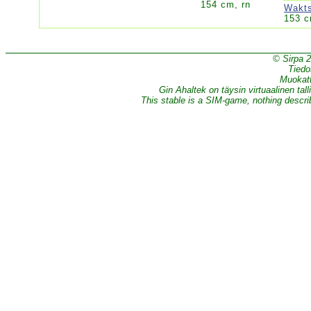
154 cm, rn
Wakts
153 c
© Sirpa 
Tiedo
Muokatt
Gin Ahaltek on täysin virtuaalinen tall
This stable is a SIM-game, nothing describe