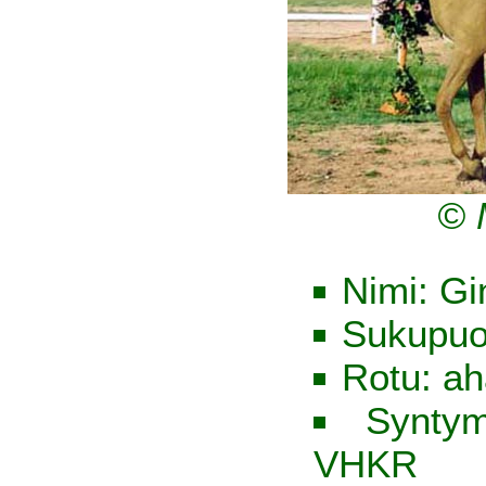
© 
Nimi: Gi
Sukupuol
Rotu: ah
Syntym
VHKR