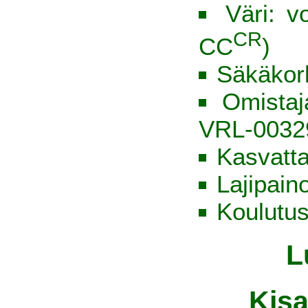
Väri: v
CR
CC
)
Säkäkor
Omista
VRL-0032
Kasvatt
Lajipain
Koulutus
L
Kisa