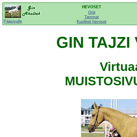
HEVOSET
Oriit
Tammat
Pääsivulle
Kuolleet hevoset
GIN TAJZI
Virtu
MUISTOSIVU,