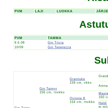
PVM
LAJI
LUOKKA
JÄRJ
Astut
PVM
TAMMA
9.6.08
Gin Tricia
10/09
Gin Tenerezza
Su
Gran
Grannuke
159 cm, vkko
Amna
Gin Taimyr
156 cm, rnvkko
Maste
160 c
Qvinnie K
154 cm, rnvkko
Haldi
ei mi
Gin Tajga