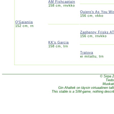
AM Fishcaptain
158 cm, rnvkko
Quiero's As You Wi
156 cm, vkko
Q'Gaianiia
152 cm, rn
Zaphenny Frisks A
156 cm, rnvkko
KK's Garcia
158 cm, trn
Tratova
ei mitattu, trn
© Sirpa 
Tiedo
Muokatt
Gin Ahaltek on täysin virtuaalinen tall
This stable is a SIM-game, nothing describe