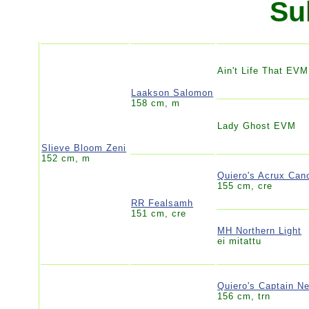
Su
Ain't Life That EVM
Laakson Salomon
158 cm, m
Lady Ghost EVM
Slieve Bloom Zeni
152 cm, m
Quiero's Acrux Can
155 cm, cre
RR Fealsamh
151 cm, cre
MH Northern Light
ei mitattu
Quiero's Captain N
156 cm, trn