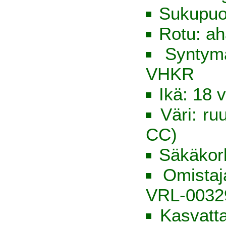
Sukupuo
Rotu: ah
Syntym
VHKR
Ikä: 18 v
Väri: ru
CC)
Säkäkor
Omista
VRL-0032
Kasvatta