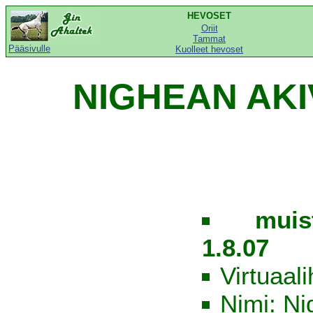
HEVOSET
Oriit
Tammat
Pääsivulle
Kuolleet hevoset
NIGHEAN AKIV
muis
1.8.07
Virtuaal
Nimi: Ni