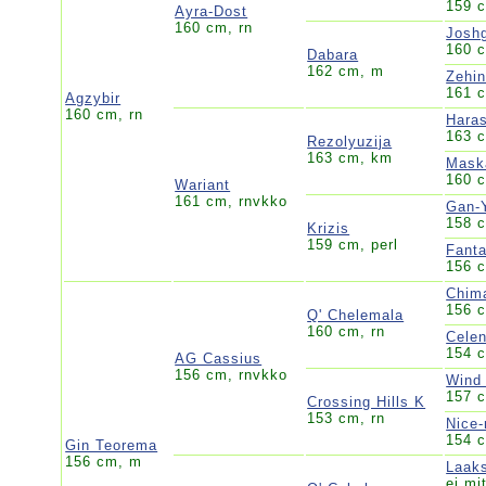
159 c
Ayra-Dost
160 cm, rn
Josh
160 c
Dabara
162 cm, m
Zehin
161 
Agzybir
160 cm, rn
Hara
163 
Rezolyuzija
163 cm, km
Mask
160 
Wariant
161 cm, rnvkko
Gan-
158 
Krizis
159 cm, perl
Fanta
156 
Chim
156 c
Q' Chelemala
160 cm, rn
Cele
154 
AG Cassius
156 cm, rnvkko
Wind 
157 c
Crossing Hills K
153 cm, rn
Nice-
154 c
Gin Teorema
156 cm, m
Laak
ei mi