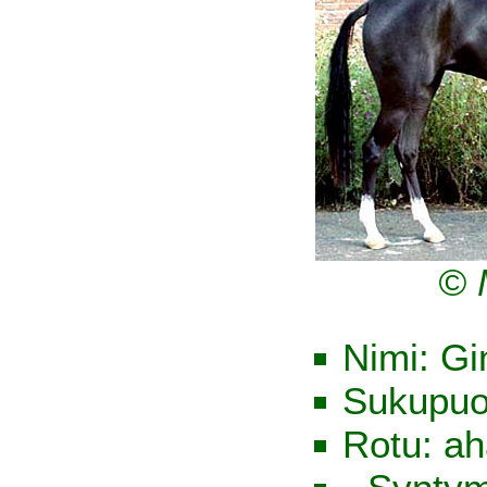
© 
Nimi: Gi
Sukupuo
Rotu: ah