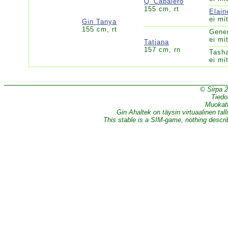
Q' Cabalero
155 cm, rt
Elain
ei mi
Gin Tanya
155 cm, rt
Gen
ei mi
Tatjana
157 cm, rn
Tash
ei mi
© Sirpa 
Tiedo
Muokatt
Gin Ahaltek on täysin virtuaalinen tall
This stable is a SIM-game, nothing describe