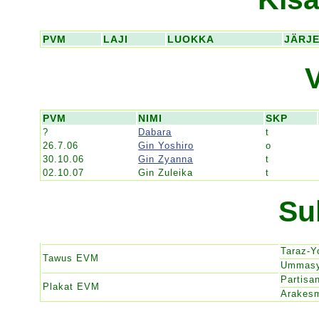
PVM
LAJI
LUOKKA
JÄRJ
PVM
NIMI
SKP
?
Dabara
t
26.7.06
Gin Yoshiro
o
30.10.06
Gin Zyanna
t
02.10.07
Gin Zuleika
t
Su
Taraz-
Tawus EVM
Ummas
Partis
Plakat EVM
Arakes