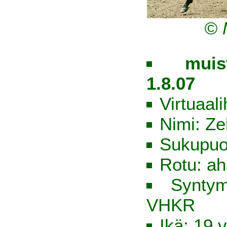
© 
muis
1.8.07
Virtuaal
Nimi: Ze
Sukupuo
Rotu: ah
Syntym
VHKR
Ikä: 19 v