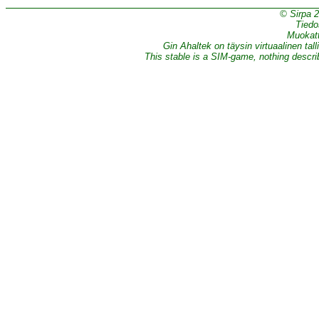
© Sirpa 
Tiedo
Muokatt
Gin Ahaltek on täysin virtuaalinen tall
This stable is a SIM-game, nothing describe