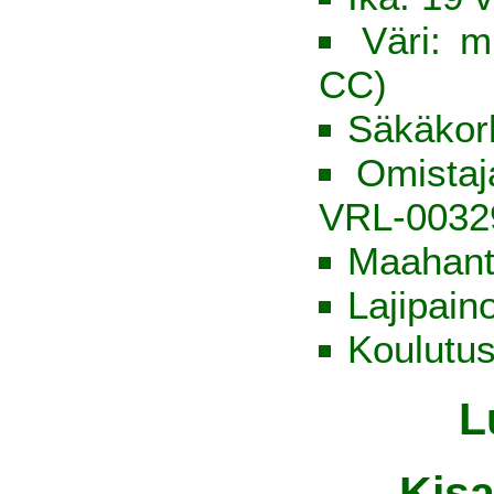
Väri: m
CC)
Säkäkor
Omista
VRL-0032
Maahant
Lajipain
Koulutus
L
Kisa