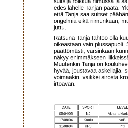
suitsija roikkua riimussa ja s
edes lähelle Tanjan päätä. Yle
että Tanja saa suitset päähän
ongelmia eikä riimunkaan, m
juttu.
Ratsuna Tanja tahtoo olla ku
oikeastaan vain plussapuoli. S
päättömästi, varsinkaan kun
näkyy enimmäkseen liikkeissä,
Muutenkin Tanja on kouluhevo
hyvää, joustavaa askellajia, s
voimaakin, vaikkei sirosta kro
irtoavan.
DATE
SPORT
LEVEL
05/04/05
NJ
Akhal-tekke
17/08/04
Koulu
vaB
31/08/04
KRJ
int I