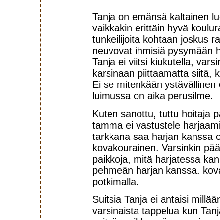
Tanja on emänsä kaltainen lu
vaikkakin erittäin hyvä koulu
tunkeilijoita kohtaan joskus ra
neuvovat ihmisiä pysymään hi
Tanja ei viitsi kiukutella, vars
karsinaan piittaamatta siitä, k
Ei se mitenkään ystävällinen 
luimussa on aika perusilme.
Kuten sanottu, tuttu hoitaja p
tamma ei vastustele harjaamis
tarkkana saa harjan kanssa oll
kovakourainen. Varsinkin pää,
paikkoja, mitä harjatessa kann
pehmeän harjan kanssa. kovak
potkimalla.
Suitsia Tanja ei antaisi millää
varsinaista tappelua kun Tanj