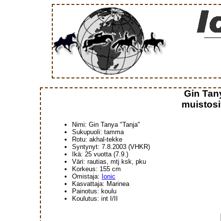
Gin Tan
muistosi
Nimi: Gin Tanya "Tanja"
Sukupuoli: tamma
Rotu: akhal-tekke
Syntynyt: 7.8.2003 (VHKR)
Ikä: 25 vuotta (7.9.)
Väri: rautias, mtj ksk, pku
Korkeus: 155 cm
Omistaja:
Ionic
Kasvattaja: Marinea
Painotus: koulu
Koulutus: int I/II