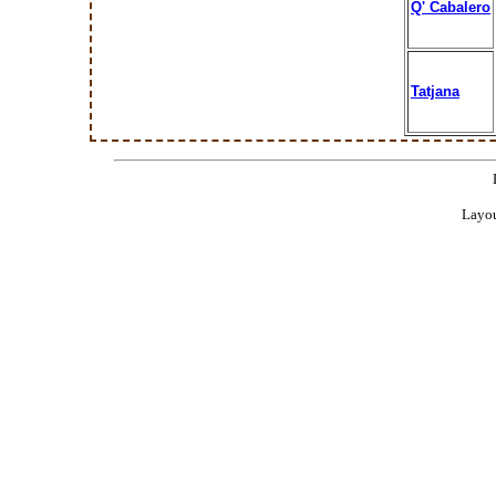
Q' Cabalero
Tatjana
Layou