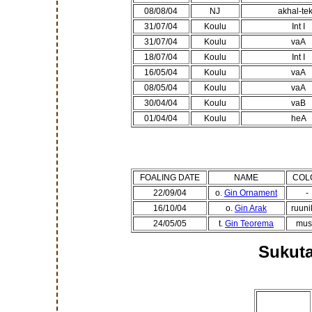
08/08/04
NJ
akhal-tek
31/07/04
Koulu
Int I
31/07/04
Koulu
vaA
18/07/04
Koulu
Int I
16/05/04
Koulu
vaA
08/05/04
Koulu
vaA
30/04/04
Koulu
vaB
01/04/04
Koulu
heA
FOALING DATE
NAME
COL
22/09/04
o.
Gin Ornament
-
16/10/04
o.
Gin Arak
ruuni
24/05/05
t.
Gin Teorema
mus
Sukuta