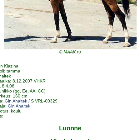
© MAAK.ru
in Klazina
oli: tamma
haltek
äaika: 8.12.2007 VHKR
a 8.4.08
uunikko (gg, Ee, AA, CC)
rkeus: 160 cm
ja:
Gin Ahaltek
/ S VRL-00329
aja:
Gin Ahaltek
notus: koulu
s:
Luonne