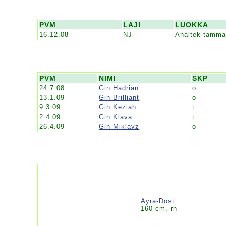
PVM
LAJI
LUOKKA
16.12.08
NJ
Ahaltek-tamma
PVM
NIMI
SKP
24.7.08
Gin Hadrian
o
13.1.09
Gin Brilliant
o
9.3.09
Gin Keziah
t
2.4.09
Gin Klava
t
26.4.09
Gin Miklavz
o
Ayra-Dost
160 cm, rn