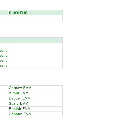
SIJOITUS
-
eella
eella
eella
eella
Gatnaw EVM
Birhili EVM
Depder EVM
Sazly EVM
Etmish EVM
Gabany EVM