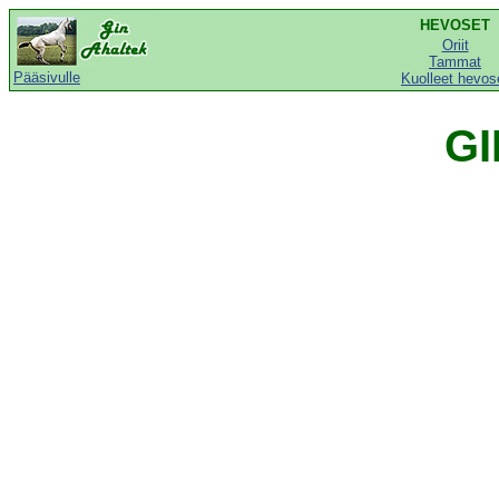
HEVOSET
Oriit
Tammat
Pääsivulle
Kuolleet hevos
GI