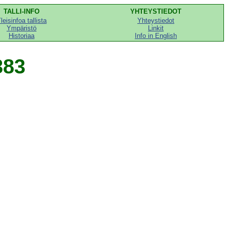
TALLI-INFO
YHTEYSTIEDOT
leisinfoa tallista
Yhteystiedot
Ympäristö
Linkit
Historiaa
Info in English
383