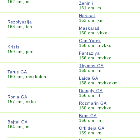
162 cm, m
Zehinli
161 cm, m
Harasat
163 cm, km
Rezolyuzija
163 cm, km
Maskarad
160 cm, vkko
Gan-Yurek
158 cm, rnvkko
Krizis
159 cm, perl
Fantaziya
156 cm, rnvkko
Thymos GA
165 cm, rn
Tarus GA
160 cm, rnvkkokm
Laida GA
158 cm, rnvkkokm
Djangly GA
156 cm, rt
Ronia GA
157 cm, vkko
Rozmarin GA
160 cm, rnvkko
Brim GA
166 cm, m
Bajtal GA
164 cm, m
Orkideja GA
159 cm, rn