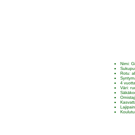
Nimi: G
Sukupu
Rotu: a
Syntym
4 vuott
Väri: r
Säkäko
Omista
Kasvatt
Lajipai
Koulutu