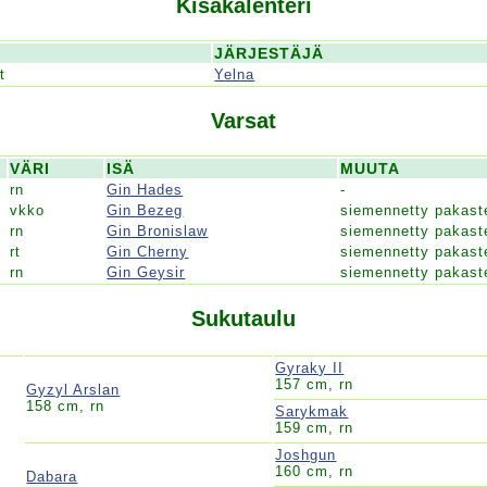
Kisakalenteri
JÄRJESTÄJÄ
t
Yelna
Varsat
VÄRI
ISÄ
MUUTA
rn
Gin Hades
-
vkko
Gin Bezeg
siemennetty pakast
rn
Gin Bronislaw
siemennetty pakast
rt
Gin Cherny
siemennetty pakast
rn
Gin Geysir
siemennetty pakast
Sukutaulu
Gyraky II
157 cm, rn
Gyzyl Arslan
158 cm, rn
Sarykmak
159 cm, rn
Joshgun
160 cm, rn
Dabara