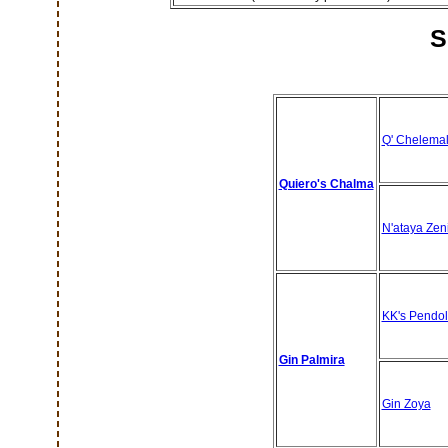
S
Q' Chelema
Quiero's Chalma
N'ataya Zen
KK's Pendol
Gin Palmira
Gin Zoya