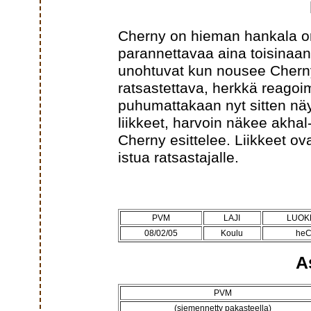
Cherny on hieman hankala ori
parannettavaa aina toisinaan,
unohtuvat kun nousee Chern
ratsastettava, herkkä reagoi
puhumattakaan nyt sitten näy
liikkeet, harvoin näkee akhal-
Cherny esittelee. Liikkeet ova
istua ratsastajalle.
PVM
LAJI
LUOK
08/02/05
Koulu
he
A
PVM
(siemennetty pakasteella)