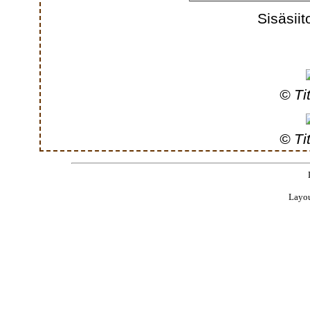
Sisäsiit
© Ti
© Ti
Layou