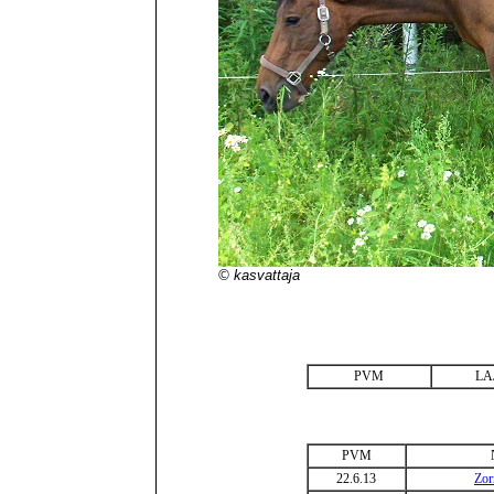
© kasvattaja
PVM
LA
PVM
22.6.13
Zor