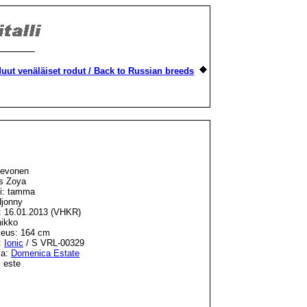
uut venäläiset rodut / Back to Russian breeds
hevonen
's Zoya
i: tamma
djonny
: 16.01.2013 (VHKR)
nikko
eus: 164 cm
:
Ionic
/ S VRL-00329
ja:
Domenica Estate
 este
: