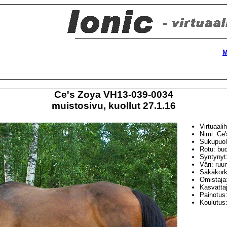
M
Ce's Zoya VH13-039-0034
muistosivu, kuollut 27.1.16
Virtuaali
Nimi: Ce
Sukupuol
Rotu: bu
Syntynyt
Väri: ruu
Säkäkork
Omistaja
Kasvatta
Painotus:
Koulutus