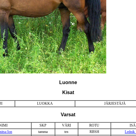
Luonne
Kisat
JI
LUOKKA
JÄRJESTÄJÄ
Varsat
NIMI
SKP
VÄRI
ROTU
ISÄ
nitsa Ion
tamma
trn
RBSH
Lednik 