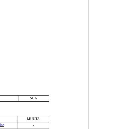
SIJA
MUUTA
Ion
-