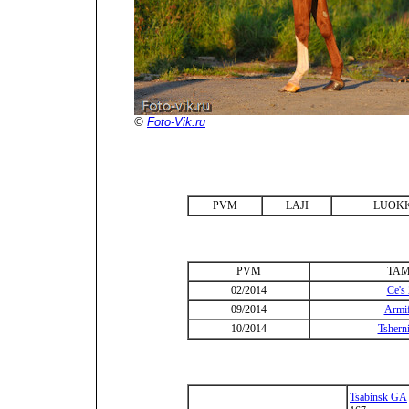
©
Foto-Vik.ru
PVM
LAJI
LUOK
PVM
TA
02/2014
Ce's
09/2014
Armif
10/2014
Tshern
Tsabinsk GA