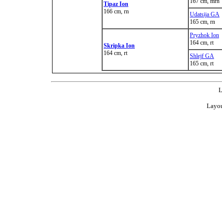
167 cm, mrn
Tipaz Ion
166 cm, rn
Udatsija GA
165 cm, rn
Pryzhok Ion
164 cm, rt
Skripka Ion
164 cm, rt
Shlejf GA
165 cm, rt
L
Layou