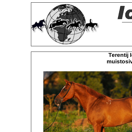
Terentij
muistosiv