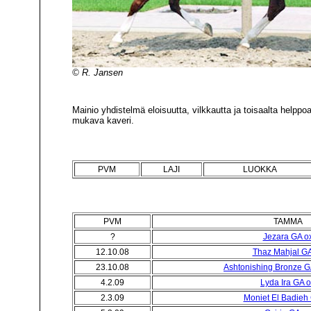
© R. Jansen
Mainio yhdistelmä eloisuutta, vilkkautta ja toisaalta helppoa
mukava kaveri.
PVM
LAJI
LUOKKA
PVM
TAMMA
?
Jezara GA o
12.10.08
Thaz Mahjal GA
23.10.08
Ashtonishing Bronze G
4.2.09
Lyda Ira GA 
2.3.09
Moniet El Badieh