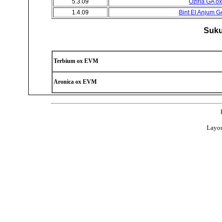
5.3.09
Oziria GA ox
1.4.09
Bint El Anjum G
Suku
Terbium ox EVM
Aronica ox EVM
Layou