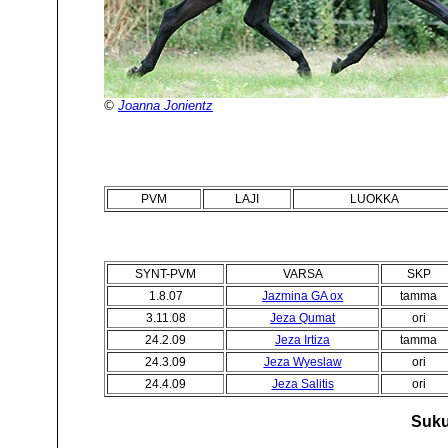
©
Joanna Jonientz
PVM
LAJI
LUOKKA
SYNT-PVM
VARSA
SKP
1.8.07
Jazmina GA ox
tamma
3.11.08
Jeza Qumat
ori
24.2.09
Jeza Irtiza
tamma
24.3.09
Jeza Wyeslaw
ori
24.4.09
Jeza Salitis
ori
Suku