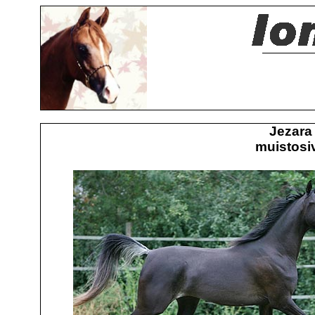
Jezara
muistosiv