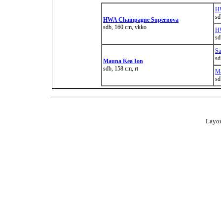
HW
sd
HWA Champagne Supernova
sdb, 160 cm, vkko
HW
sd
Sa
sd
Mauna Kea Ion
sdb, 158 cm, rt
Ma
sd
Layou