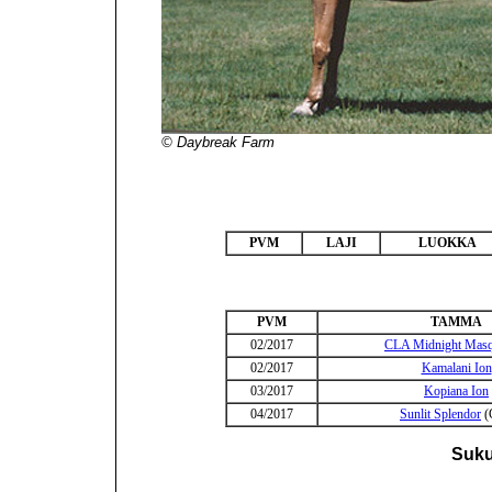
© Daybreak Farm
PVM
LAJI
LUOKKA
PVM
TAMMA
02/2017
CLA Midnight Masq
02/2017
Kamalani Ion
03/2017
Kopiana Ion
04/2017
Sunlit Splendor
(
Suku