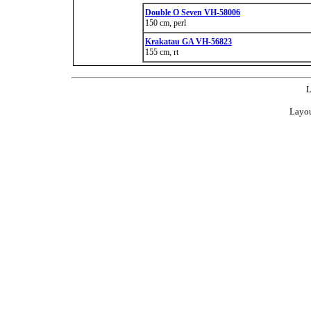
Double O Seven VH-58006
150 cm, perl
Krakatau GA VH-56823
155 cm, rt
L
Layou