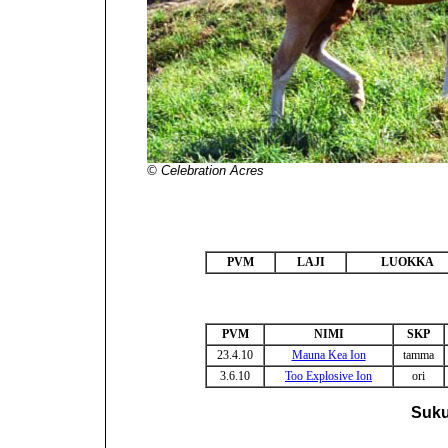
© Celebration Acres
PVM
LAJI
LUOKKA
PVM
NIMI
SKP
23.4.10
Mauna Kea Ion
tamma
3.6.10
Too Explosive Ion
ori
Suku