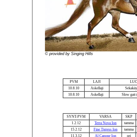
© provided by Singing Hills
PVM
LAJI
LU
10.8.10
Askellaji
Sekakäyn
10.8.10
Askellaji
Slow gait 
SYNT-PVM
VARSA
SKP
1.2.12
Terra Nova Ion
tamma
15.2.12
Fine Tigress Ion
tamma
11.3.12
Al Capone Ion
ori