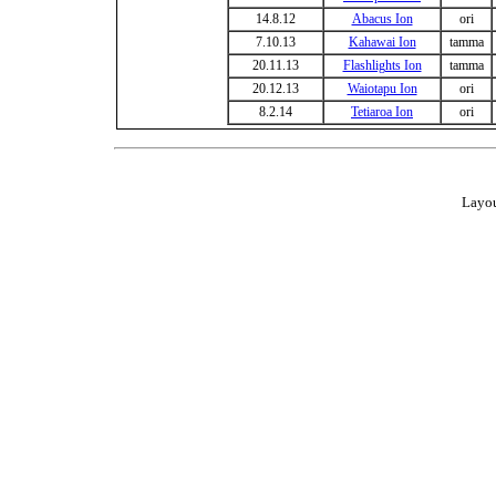
14.8.12
Abacus Ion
ori
7.10.13
Kahawai Ion
tamma
20.11.13
Flashlights Ion
tamma
20.12.13
Waiotapu Ion
ori
8.2.14
Tetiaroa Ion
ori
Layou