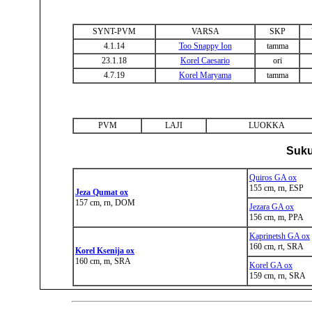
SYNT-PVM
VARSA
SKP
4.1.14
Too Snappy Ion
tamma
23.1.18
Korel Caesario
ori
4.7.19
Korel Maryama
tamma
PVM
LAJI
LUOKKA
Suku
Quiros GA ox
155 cm, rn, ESP
Jeza Qumat ox
157 cm, rn, DOM
Jezara GA ox
156 cm, m, PPA
Kaprinetsh GA ox
160 cm, rt, SRA
Korel Ksenija ox
160 cm, m, SRA
Korel GA ox
159 cm, rn, SRA