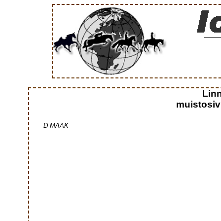
Lin
muistosiv
Đ MAAK