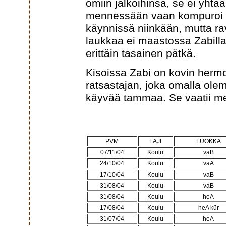
omiin jalkoihinsa, se ei yht
mennessään vaan kompuroi ma
käynnissä niinkään, mutta ra
laukkaa ei maastossa Zabill
erittäin tasainen pätkä.
Kisoissa Zabi on kovin hermos
ratsastajan, joka omalla ol
käyvää tammaa. Se vaatii mel
PVM
LAJI
LUOKKA
07/11/04
Koulu
vaB
24/10/04
Koulu
vaA
17/10/04
Koulu
vaB
31/08/04
Koulu
vaB
31/08/04
Koulu
heA
17/08/04
Koulu
heA kür
31/07/04
Koulu
heA