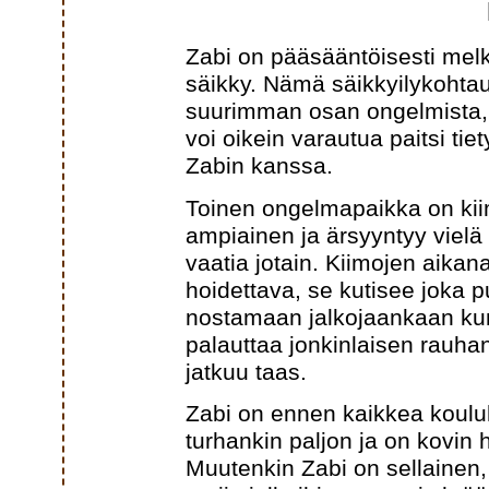
Zabi on pääsääntöisesti melko 
säikky. Nämä säikkyilykohtau
suurimman osan ongelmista, 
voi oikein varautua paitsi tiet
Zabin kanssa.
Toinen ongelmapaikka on kiim
ampiainen ja ärsyyntyy vielä
vaatia jotain. Kiimojen aikan
hoidettava, se kutisee joka pu
nostamaan jalkojaankaan kun
palauttaa jonkinlaisen rauhan
jatkuu taas.
Zabi on ennen kaikkea koulu
turhankin paljon ja on kovin
Muutenkin Zabi on sellainen,