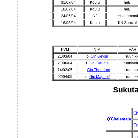
31/07/04
Koulu
heB
18/07/04
Koulu
heB
24/05/04
NJ
tekketammat
16/05/04
Koulu
KN Special
PVM
NIMI
VÄRI
21/03/04
o.
Gin Geysir
ruunik
21/06/04
t.
Gin Claudia
ruunivoi
14/02/05
t.
Gin Theodora
ruunik
02/04/05
o.
Gin Magaryf
ruunik
Sukuta
Ch
Q'Chelemala
Ce
La