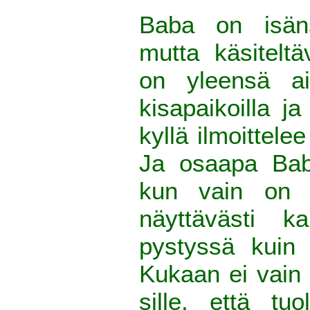
Baba on isänsä
mutta käsiteltä
on yleensä ai
kisapaikoilla j
kyllä ilmoittele
Ja osaapa Baba
kun vain on y
näyttävästi k
pystyssä kuin 
Kukaan ei vain
sille, että tu