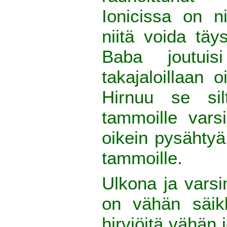
Ionicissa on n
niitä voida täys
Baba joutuis
takajaloillaan 
Hirnuu se silt
tammoille vars
oikein pysähtyä
tammoille.
Ulkona ja vars
on vähän säik
hirviöitä vähän