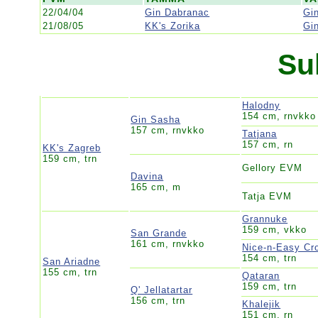
22/04/04
Gin Dabranac
Gi
21/08/05
KK's Zorika
Gi
Su
Halodny
154 cm, rnvkko
Gin Sasha
157 cm, rnvkko
Tatjana
157 cm, rn
KK's Zagreb
159 cm, trn
Gellory EVM
Davina
165 cm, m
Tatja EVM
Grannuke
159 cm, vkko
San Grande
161 cm, rnvkko
Nice-n-Easy Cr
154 cm, trn
San Ariadne
155 cm, trn
Qataran
159 cm, trn
Q' Jellatartar
156 cm, trn
Khalejik
151 cm, rn