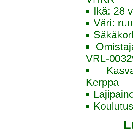
Ikä: 28 v
Väri: ru
Säkäkor
Omista
VRL-0032
Kasv
Kerppa
Lajipain
Koulutus
L