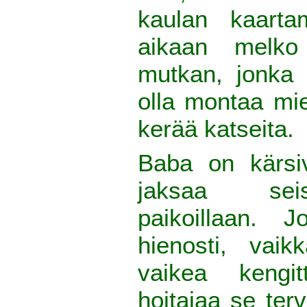
kaulan kaarta
aikaan melko
mutkan, jonka
olla montaa mie
kerää katseita.
Baba on kärsiv
jaksaa seis
paikoillaan. 
hienosti, vaik
vaikea kengit
hoitajaa se terve