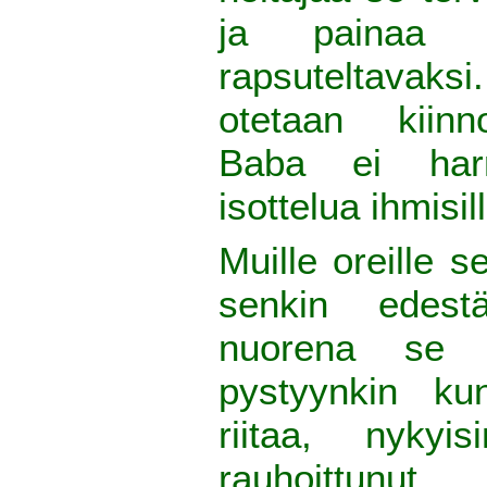
ja painaa p
rapsuteltavaksi
otetaan kiinn
Baba ei harr
isottelua ihmisil
Muille oreille se
senkin edest
nuorena se 
pystyynkin ku
riitaa, nyk
rauhoittunut