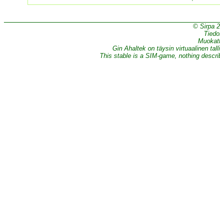
© Sirpa 
Tiedo
Muokatt
Gin Ahaltek on täysin virtuaalinen tall
This stable is a SIM-game, nothing describe