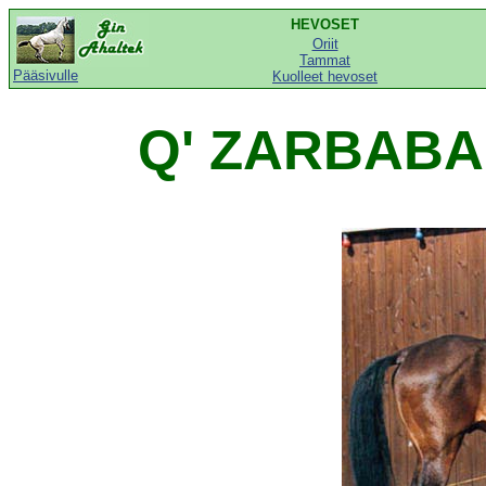
HEVOSET
Oriit
Tammat
Pääsivulle
Kuolleet hevoset
Q' ZARBABAD