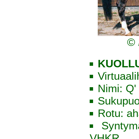
© 
KUOLLU
Virtuaal
Nimi: Q'
Sukupuol
Rotu: ah
Syntym
VHKR