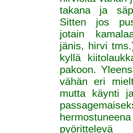
takana ja säp
Sitten jos pu
jotain kamala
jänis, hirvi tms
kyllä kiitolau
pakoon. Yleens
vähän eri mielt
mutta käynti j
passagemaiseks
hermostuneena 
pyörittele