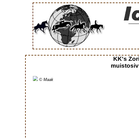
KK's Zor
muistosiv
© Maak