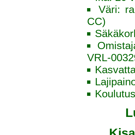
Väri: r
CC)
Säkäkor
Omista
VRL-0032
Kasvatt
Lajipain
Koulutus
L
Kisa