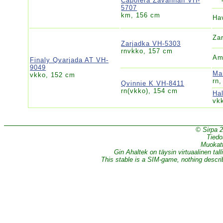
Capoiera Zavannah VH-
5707
km, 156 cm
Ha
Za
Zarjadka VH-5303
rnvkko, 157 cm
Am
Finaly Qvarjada AT VH-
9049
Ma
vkko, 152 cm
rn
Qvinnie K VH-8411
rn(vkko), 154 cm
Ha
vk
© Sirpa 
Tiedo
Muokatt
Gin Ahaltek on täysin virtuaalinen tall
This stable is a SIM-game, nothing describe