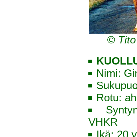
© Tit
KUOLLU
Nimi: Gi
Sukupuol
Rotu: ah
Synty
VHKR
Ikä: 20 v