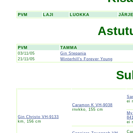
PVM
LAJI
LUOKKA
JÄRJ
Astut
PVM
TAMMA
03/11/05
Gin Stepania
21/11/05
Winterhill's Forever Young
Su
Sa
ei 
Caramon K VH-9038
rnvkko, 155 cm
My
Gin Christo VH-9133
84
km, 156 cm
ei 
Ca