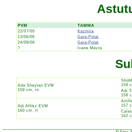
Astut
PVM
TAMMA
22/07/05
Kazmira
13/06/06
Gara-Polat
24/09/06
Gara-Polat
?
Ivane Mavra
Su
Shüb
158 
Ada Sheytan EVM
159 cm, rn
Adi 
158 c
Artil
157 c
Adi Affikz EVM
160 cm, rt
Cala
162 c
Đ Sirpa 