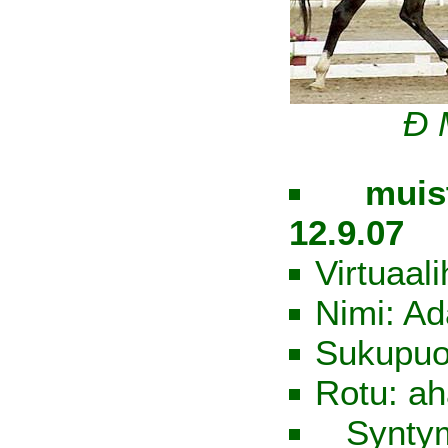
Đ 
muis
12.9.07
Virtuaal
Nimi: A
Sukupuol
Rotu: ah
Synty