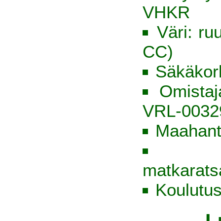
VHKR
Väri: ru
CC)
Säkäkor
Omista
VRL-0032
Maahantu
matkarats
Koulutus
L