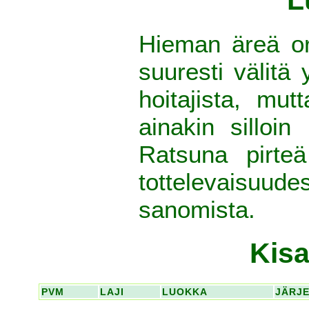
Hieman äreä or
suuresti välitä 
hoitajista, mut
ainakin silloi
Ratsuna pirteä
tottelevaisuud
sanomista.
Kisa
PVM
LAJI
LUOKKA
JÄRJ