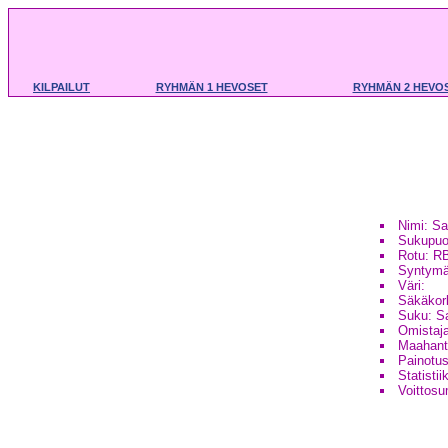
KILPAILUT
RYHMÄN 1 HEVOSET
RYHMÄN 2 HEVO
Nimi: Sa
Sukupuo
Rotu: R
Syntymä
Väri:
Säkäkor
Suku: Sa
Omistaj
Maahant
Painotus
Statistii
Voittos