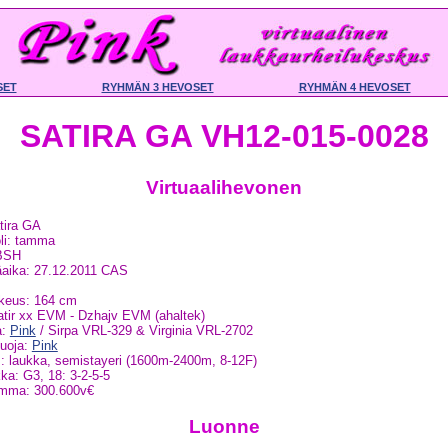
SET
RYHMÄN 3 HEVOSET
RYHMÄN 4 HEVOSET
SATIRA GA VH12-015-0028
Virtuaalihevonen
tira GA
li: tamma
BSH
aika: 27.12.2011 CAS
keus: 164 cm
tir xx EVM - Dzhajv EVM (ahaltek)
a:
Pink
/ Sirpa VRL-329 & Virginia VRL-2702
uoja:
Pink
: laukka, semistayeri (1600m-2400m, 8-12F)
kka: G3, 18: 3-2-5-5
umma: 300.600v€
Luonne