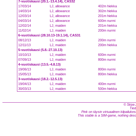
7-vuotiskausi (20.1.-13.4.14), CAS32
17/03/14
LJ, allowance
402m hiekka
14/03/14
LJ, allowance
302m hiekka
12/03/14
LJ, allowance
201m hiekka
04/03/14
LJ, allowance
600m nurmi
12/02/14
LJ, maiden
201m hiekka
11/02/14
LJ, maiden
200m nurmi
6-vuotiskausi (28.10.13-19.1.14), CAS31
08/12/13
LJ, maiden
200m nurmi
12/11/13
LJ, maiden
200m hiekka
5-vuotiskausi (5.8.-27.10.13)
10/10/13
LJ, maiden
600m nurmi
07/09/13
LJ, maiden
800m nurmi
4-vuotiskausi (13.5.-4.8.13)
19/06/13
LJ, maiden
800m nurmi
15/05/13
LJ, maiden
800m hiekka
3-vuotiskausi (18.2.-12.5.13)
19/04/13
LJ, maiden
400m nurmi
30/03/13
LJ, maiden
500m hiekka
© Sirpa 
Tied
Pink on täysin virtuaalinen kilpailukes
This stable is a SIM-game, nothing descri