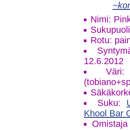
~kon
Nimi: Pin
Sukupuoli:
Rotu: pai
Syntym
12.6.2012
Väri:
(tobiano+sp
Säkäkork
Suku:
Khool Bar 
Omistaja