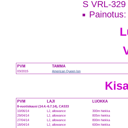
S VRL-329
Painotus:
L
PVM
TAMMA
03/2015
American Queen Ion
Kisa
PVM
LAJI
LUOKKA
8-vuotiskausi (14.4.-6.7.14), CAS33
10/06/14
LJ, allowance
300m hiekka
29/04/14
LJ, allowance
805m hiekka
27/04/14
LJ, allowance
800m hiekka
18/04/14
LJ, allowance
600m hiekka