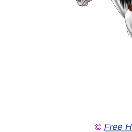
©
Free H