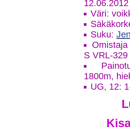
12.06.2012
Väri: voik
Säkäkork
Suku:
Je
Omistaja
S VRL-329
Painot
1800m, hie
UG, 12: 1
L
Kisa