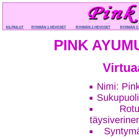
KILPAILUT
RYHMÄN 1 HEVOSET
RYHMÄN 2 HEVOSET
RYHMÄN 3
PINK AYUMU
Virtu
Nimi: Pi
Sukupuoli:
Rotu
täysiverine
Syntym