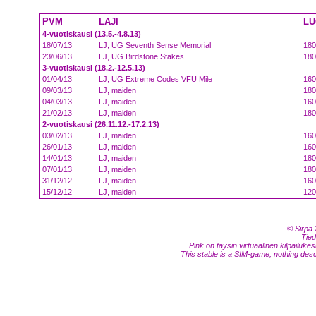
PVM
LAJI
L
4-vuotiskausi (13.5.-4.8.13)
18/07/13
LJ, UG Seventh Sense Memorial
180
23/06/13
LJ, UG Birdstone Stakes
180
3-vuotiskausi (18.2.-12.5.13)
01/04/13
LJ, UG Extreme Codes VFU Mile
160
09/03/13
LJ, maiden
180
04/03/13
LJ, maiden
160
21/02/13
LJ, maiden
180
2-vuotiskausi (26.11.12.-17.2.13)
03/02/13
LJ, maiden
160
26/01/13
LJ, maiden
160
14/01/13
LJ, maiden
180
07/01/13
LJ, maiden
180
31/12/12
LJ, maiden
160
15/12/12
LJ, maiden
120
© Sirpa 
Tied
Pink on täysin virtuaalinen kilpailukes
This stable is a SIM-game, nothing descri