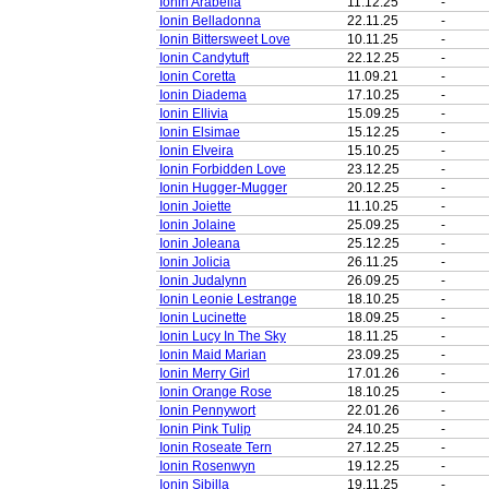
Ionin Arabella
11.12.25
-
Ionin Belladonna
22.11.25
-
Ionin Bittersweet Love
10.11.25
-
Ionin Candytuft
22.12.25
-
Ionin Coretta
11.09.21
-
Ionin Diadema
17.10.25
-
Ionin Ellivia
15.09.25
-
Ionin Elsimae
15.12.25
-
Ionin Elveira
15.10.25
-
Ionin Forbidden Love
23.12.25
-
Ionin Hugger-Mugger
20.12.25
-
Ionin Joiette
11.10.25
-
Ionin Jolaine
25.09.25
-
Ionin Joleana
25.12.25
-
Ionin Jolicia
26.11.25
-
Ionin Judalynn
26.09.25
-
Ionin Leonie Lestrange
18.10.25
-
Ionin Lucinette
18.09.25
-
Ionin Lucy In The Sky
18.11.25
-
Ionin Maid Marian
23.09.25
-
Ionin Merry Girl
17.01.26
-
Ionin Orange Rose
18.10.25
-
Ionin Pennywort
22.01.26
-
Ionin Pink Tulip
24.10.25
-
Ionin Roseate Tern
27.12.25
-
Ionin Rosenwyn
19.12.25
-
Ionin Sibilla
19.11.25
-