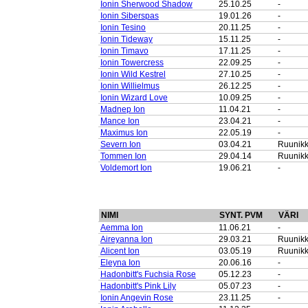
Ionin Sherwood Shadow
25.10.25
-
Ionin Siberspas
19.01.26
-
Ionin Tesino
20.11.25
-
Ionin Tideway
15.11.25
-
Ionin Timavo
17.11.25
-
Ionin Towercress
22.09.25
-
Ionin Wild Kestrel
27.10.25
-
Ionin Willielmus
26.12.25
-
Ionin Wizard Love
10.09.25
-
Madnep Ion
11.04.21
-
Mance Ion
23.04.21
-
Maximus Ion
22.05.19
-
Severn Ion
03.04.21
Ruunik
Tommen Ion
29.04.14
Ruunik
Voldemort Ion
19.06.21
-
NIMI
SYNT. PVM
VÄRI
Aemma Ion
11.06.21
-
Aireyanna Ion
29.03.21
Ruunik
Alicent Ion
03.05.19
Ruunik
Eleyna Ion
20.06.16
-
Hadonbitt's Fuchsia Rose
05.12.23
-
Hadonbitt's Pink Lily
05.07.23
-
Ionin Angevin Rose
23.11.25
-