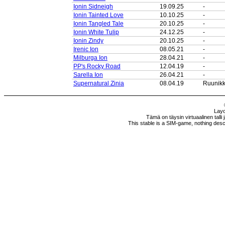
Ionin Sidneigh
19.09.25
-
Ionin Tainted Love
10.10.25
-
Ionin Tangled Tale
20.10.25
-
Ionin White Tulip
24.12.25
-
Ionin Zindy
20.10.25
-
Irenic Ion
08.05.21
-
Milburga Ion
28.04.21
-
PP's Rocky Road
12.04.19
-
Sarella Ion
26.04.21
-
Supernatural Zinia
08.04.19
Ruunik
Layo
Tämä on täysin virtuaalinen talli 
This stable is a SIM-game, nothing descri