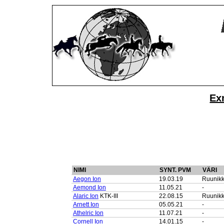
Ex
NIMI
SYNT. PVM
VÄRI
Aegon Ion
19.03.19
Ruunik
Aemond Ion
11.05.21
-
Alaric Ion
KTK-III
22.08.15
Ruunik
Arnett Ion
05.05.21
-
Athelric Ion
11.07.21
-
Cornell Ion
14.01.15
-