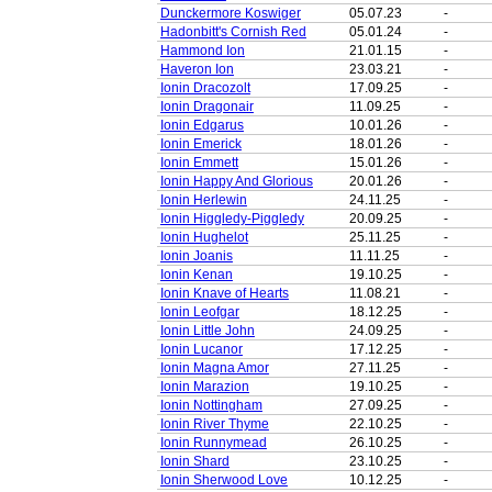
Dunckermore Koswiger
05.07.23
-
Hadonbitt's Cornish Red
05.01.24
-
Hammond Ion
21.01.15
-
Haveron Ion
23.03.21
-
Ionin Dracozolt
17.09.25
-
Ionin Dragonair
11.09.25
-
Ionin Edgarus
10.01.26
-
Ionin Emerick
18.01.26
-
Ionin Emmett
15.01.26
-
Ionin Happy And Glorious
20.01.26
-
Ionin Herlewin
24.11.25
-
Ionin Higgledy-Piggledy
20.09.25
-
Ionin Hughelot
25.11.25
-
Ionin Joanis
11.11.25
-
Ionin Kenan
19.10.25
-
Ionin Knave of Hearts
11.08.21
-
Ionin Leofgar
18.12.25
-
Ionin Little John
24.09.25
-
Ionin Lucanor
17.12.25
-
Ionin Magna Amor
27.11.25
-
Ionin Marazion
19.10.25
-
Ionin Nottingham
27.09.25
-
Ionin River Thyme
22.10.25
-
Ionin Runnymead
26.10.25
-
Ionin Shard
23.10.25
-
Ionin Sherwood Love
10.12.25
-