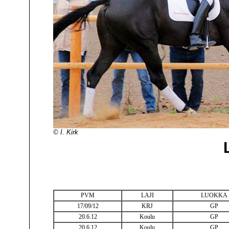
© I. Kirk
PVM
LAJI
LUOKKA
17/09/12
KRJ
GP
20.6.12
Koulu
GP
20.6.12
Koulu
GP