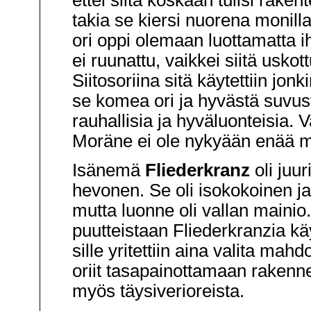
takia se kiersi nuorena monilla 
ori oppi olemaan luottamatta ih
ei ruunattu, vaikkei siitä usk
Siitosoriina sitä käytettiin jon
se komea ori ja hyvästä suvust
rauhallisia ja hyväluonteisia. V
Moräne ei ole nykyään enää mi
Isänemä
Fliederkranz
oli juur
hevonen. Se oli isokokoinen 
mutta luonne oli vallan mainio.
puutteistaan Fliederkranzia kä
sille yritettiin aina valita mah
oriit tasapainottamaan rakenne
myös täysiverioreista.