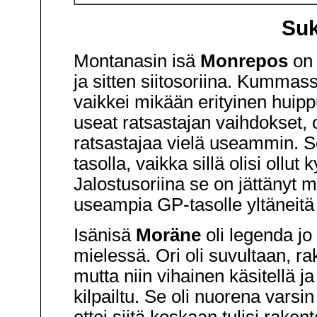
Suk
Montanasin isä
Monrepos
on 
ja sitten siitosoriina. Kummas
vaikkei mikään erityinen huipp
useat ratsastajan vaihdokset, o
ratsastajaa vielä useammin. Se
tasolla, vaikka sillä olisi ollut
Jalostusoriina se on jättänyt 
useampia GP-tasolle yltäneitä
Isänisä
Moräne
oli legenda jo
mielessä. Ori oli suvultaan, rak
mutta niin vihainen käsitellä j
kilpailtu. Se oli nuorena varsi
ettei siitä koskaan tulisi rake