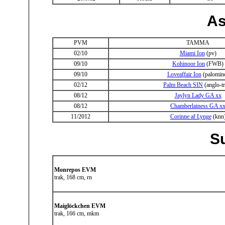
As
PVM
TAMMA
02/10
Miami Ion
(pv)
09/10
Kohinoor Ion
(FWB)
09/10
Loveaffair Ion
(palomin
02/12
Palm Beach SIN
(anglo-t
08/12
Jaylyn Lady GA xx
08/12
Chamberlainess GA x
11/2012
Corinne af Lynge
(knn
S
Monrepos EVM
trak, 168 cm, rn
Maiglöckchen EVM
trak, 166 cm, mkm