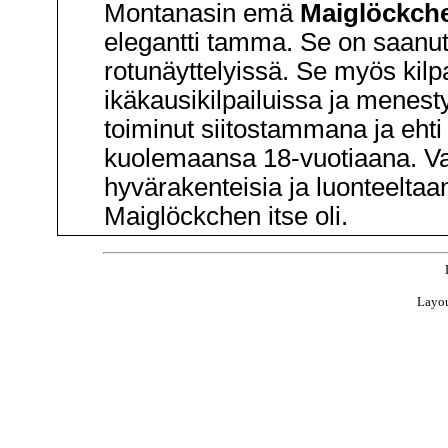
Montanasin emä
Maiglöckch
elegantti tamma. Se on saanut 
rotunäyttelyissä. Se myös kilp
ikäkausikilpailuissa ja menesty
toiminut siitostammana ja ehti
kuolemaansa 18-vuotiaana. Vars
hyvärakenteisia ja luonteeltaan
Maiglöckchen itse oli.
Layou