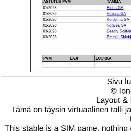
ASTUTUS-PVM
TAMMA
01/2028
Eletta GA
01/2028
Heliona GA
01/2028
Kordelina GA
01/2028
Noralea GA
03/2028
Deadly Solita
03/2028
Emmilii Skivb
PVM
LAJI
LUOKKA
-
-
-
Sivu l
© Ion
Layout & 
Tämä on täysin virtuaalinen talli j
This stable is a SIM-game, nothing 