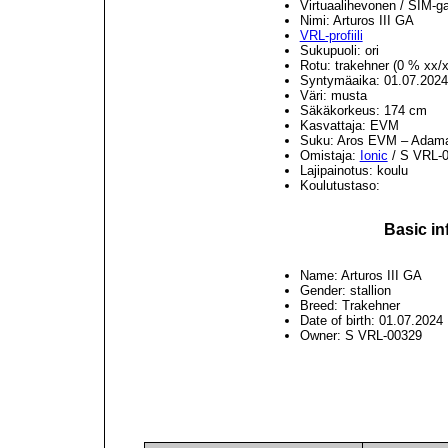
Virtuaalihevonen / SIM-g
Nimi: Arturos III GA
VRL-profiili
Sukupuoli: ori
Rotu: trakehner (0 % xx/
Syntymäaika: 01.07.2024
Väri: musta
Säkäkorkeus: 174 cm
Kasvattaja: EVM
Suku: Aros EVM – Adam
Omistaja:
Ionic
/ S VRL-
Lajipainotus: koulu
Koulutustaso:
Basic in
Name: Arturos III GA
Gender: stallion
Breed: Trakehner
Date of birth: 01.07.2024
Owner: S VRL-00329