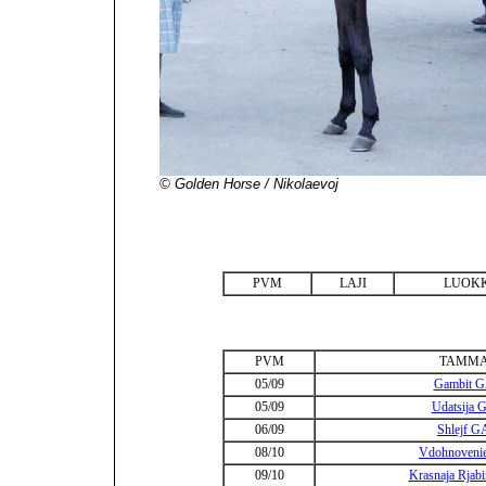
© Golden Horse / Nikolaevoj
PVM
LAJI
LUOK
PVM
TAMM
05/09
Gambit 
05/09
Udatsija 
06/09
Shlejf G
08/10
Vdohnovenie
09/10
Krasnaja Rjab