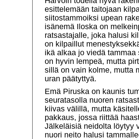
Harvoin todella hyvä raken
esittelemään taitojaan kilpa
siitostammoiksi upean rake
isänemä Iloska on melkein
ratsastajalle, joka halusi ki
on kilpaillut menestyksekkä
ikä alkaa jo viedä tammaa 
on hyvin lempeä, mutta pirt
sillä on vain kolme, mutta 
uran päätyttyä.
Emä Piruska on kaunis tum
seuratasolla nuoren ratsa
kiivas välillä, mutta käsite
pakkaus, jossa riittää haa
Jälkeläisiä neidolta löytyy 
nuori neito halusi tammall