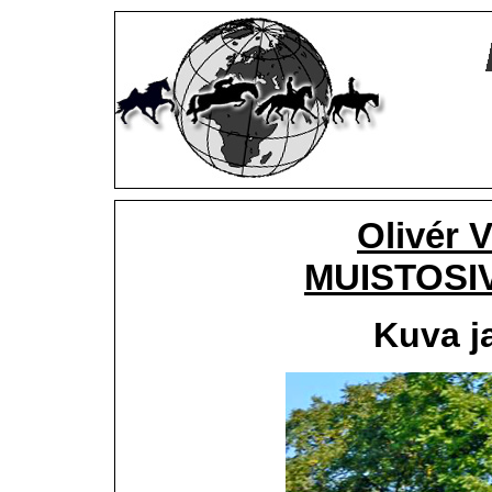
Olivér 
MUISTOSIVU
Kuva j