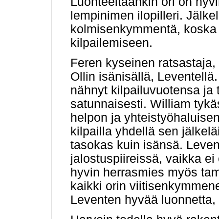
Luonteeltaankin ori on hyv
lempinimen ilopilleri. Jälkel
kolmisenkymmentä, koska 
kilpailemiseen.
Feren kyseinen ratsastaja, 
Ollin isänisällä, Leventell
nähnyt kilpailuvuotensa ja t
satunnaisesti. William tykäs
helpon ja yhteistyöhaluisen
kilpailla yhdellä sen jälkelä
tasokas kuin isänsä. Leven
jalostuspiireissä, vaikka ei
hyvin herrasmies myös tamm
kaikki orin viitisenkymmene
Leventen hyvää luonnetta, 