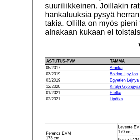
suuriliikkeinen. Joillakin ra
hankaluuksia pysyä herran 
takia. Ollilla on myös pieni
ainakaan kukaan ei toistais
ASTUTUS-PVM
TAMMA
05/2017
Aranka
03/2019
Boldog Lįny Ion
03/2019
Egyetlen Leįnya
12/2020
Kiralyi Gyöngy
01/2021
Etelka
02/2021
Lipótka
Levente E
170 cm,
Ferencz EVM
173 cm,
Iloska EVM