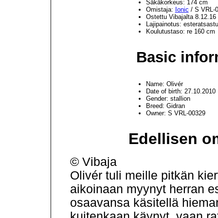
Säkäkorkeus: 174 cm
Omistaja:
Ionic
/ S VRL-
Ostettu Vibajalta 8.12.16
Lajipainotus: esteratsast
Koulutustaso: re 160 cm
Basic infor
Name: Olivér
Date of birth: 27.10.2010
Gender: stallion
Breed: Gidran
Owner: S VRL-00329
Edellisen o
© Vibaja
Olivér tuli meille pitkän kie
aikoinaan myynyt herran est
osaavansa käsitellä hieman
kuitenkaan käynyt, vaan rat