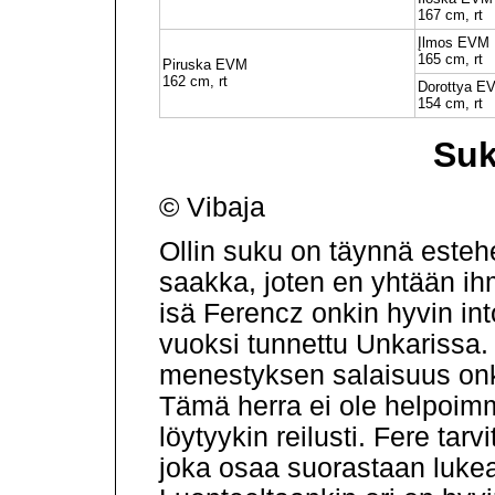
167 cm, rt
Įlmos EVM
165 cm, rt
Piruska EVM
162 cm, rt
Dorottya E
154 cm, rt
Suk
© Vibaja
Ollin suku on täynnä este
saakka, joten en yhtään ihm
isä Ferencz onkin hyvin int
vuoksi tunnettu Unkarissa. O
menestyksen salaisuus onk
Tämä herra ei ole helpoimm
löytyykin reilusti. Fere tar
joka osaa suorastaan luke