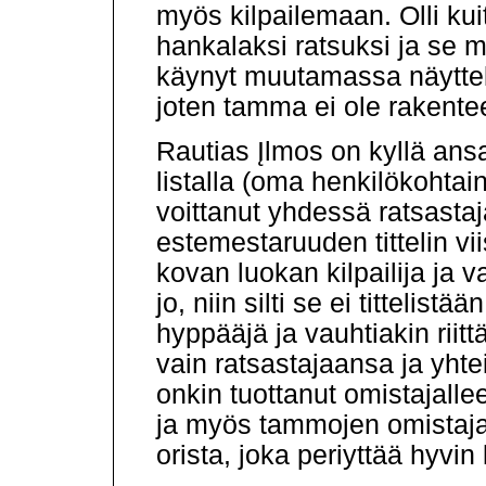
myös kilpailemaan. Olli kui
hankalaksi ratsuksi ja se 
käynyt muutamassa näyttely
joten tamma ei ole rakente
Rautias Įlmos on kyllä ans
listalla (oma henkilökohtain
voittanut yhdessä ratsasta
estemestaruuden tittelin vii
kovan luokan kilpailija ja 
jo, niin silti se ei tittelis
hyppääjä ja vauhtiakin riitt
vain ratsastajaansa ja yht
onkin tuottanut omistajallee
ja myös tammojen omistajat
orista, joka periyttää hyvin