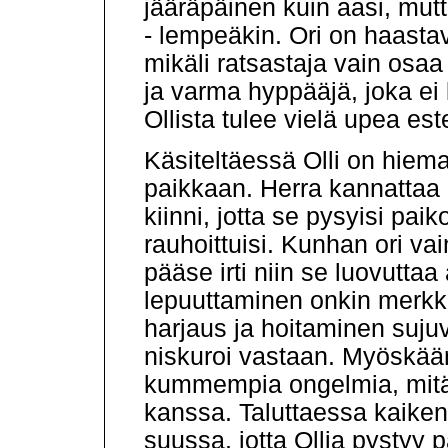
jääräpäinen kuin aasi, mutt
- lempeäkin. Ori on haasta
mikäli ratsastaja vain osaa
ja varma hyppääjä, joka ei 
Ollista tulee vielä upea est
Käsiteltäessä Olli on hiema
paikkaan. Herra kannattaa 
kiinni, jotta se pysyisi pai
rauhoittuisi. Kunhan ori vai
pääse irti niin se luovutta
lepuuttaminen onkin merkki
harjaus ja hoitaminen sujuv
niskuroi vastaan. Myöskään
kummempia ongelmia, mitä n
kanssa. Taluttaessa kaiken 
suussa, jotta Ollia pystyy