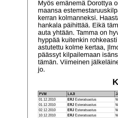
Myös emänemä Dorottya on 
maansa estemestaruuskilpail
kerran kolmanneksi. Haasta
hankala päihittää. Eikä täm
auta yhtään. Tamma on hyvi
hyppää kuitenkin rohkeasti
astutettu kolme kertaa, Įlm
päässyt kilpailemaan isänsä
tämän. Viimeinen jälkeläine
jo.
K
PVM
LAJI
J
01.12.2010
ERJ
Esteratsastus
W
01.12.2010
ERJ
Esteratsastus
W
02.12.2010
ERJ
Esteratsastus
W
10.12.2010
ERJ
Esteratsastus
W