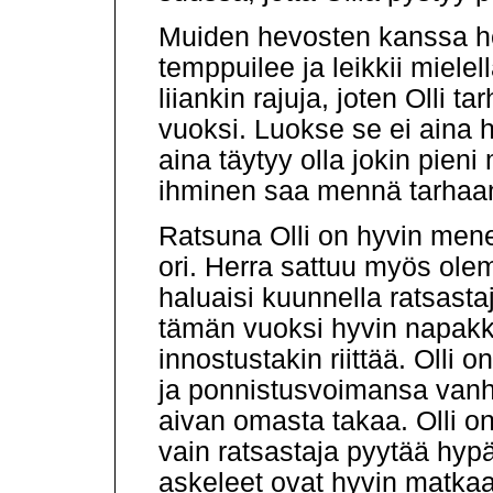
Muiden hevosten kanssa he
temppuilee ja leikkii mielel
liiankin rajuja, joten Olli 
vuoksi. Luokse se ei aina h
aina täytyy olla jokin pien
ihminen saa mennä tarhaan
Ratsuna Olli on hyvin men
ori. Herra sattuu myös ole
haluaisi kuunnella ratsast
tämän vuoksi hyvin napakka 
innostustakin riittää. Olli
ja ponnistusvoimansa van
aivan omasta takaa. Olli on
vain ratsastaja pyytää hypät
askeleet ovat hyvin matkaav