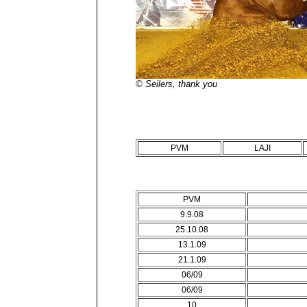
© Seilers, thank you
PVM
LAJI
PVM
9.9.08
25.10.08
13.1.09
21.1.09
06/09
06/09
10