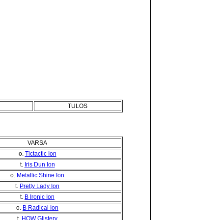
TULOS
VARSA
o.
Tictactic Ion
t.
Iris Dun Ion
o.
Metallic Shine Ion
t.
Pretty Lady Ion
t.
B Ironic Ion
o.
B Radical Ion
t.
HOW Glistery