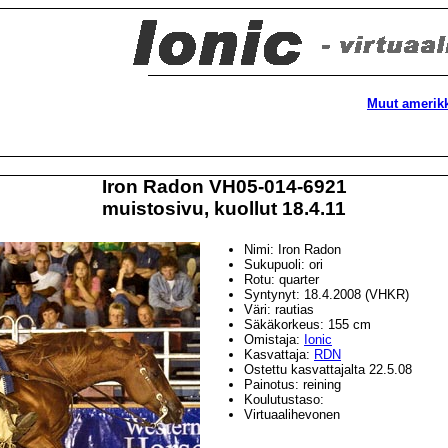
Muut amerikk
Iron Radon VH05-014-6921
muistosivu, kuollut 18.4.11
Nimi: Iron Radon
Sukupuoli: ori
Rotu: quarter
Syntynyt: 18.4.2008 (VHKR)
Väri: rautias
Säkäkorkeus: 155 cm
Omistaja:
Ionic
Kasvattaja:
RDN
Ostettu kasvattajalta 22.5.08
Painotus: reining
Koulutustaso:
Virtuaalihevonen