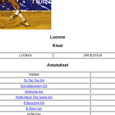
Luonne
Kisat
LUOKKA
JÄRJESTÄJÄ
Astutukset
TAMMA
Tic Tac Toe GA
Dun Mahogany GA
Ambrosia Ion
Pretty Much The Same GA
B Buzzzing GA
B Shiny Ion
HOW Fair