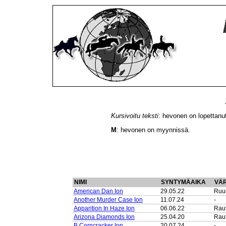
Kursivoitu teksti
: hevonen on lopettanu
M
: hevonen on myynnissä.
NIMI
SYNTYMÄAIKA
VÄR
American Dan Ion
29.05.22
Ruu
Another Murder Case Ion
11.07.24
-
Apparition In Haze Ion
06.06.22
Raut
Arizona Diamonds Ion
25.04.20
Raut
B Corncracker Ion
20.07.24
-