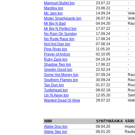
Magnum Bullet Ion
23.07.22
-
Manitou Ion
23.06.22
-
Mc Jam Ion
14.09.24
Voik
Mister Smartypants Ion
26.07.24
Voik
Mr Big N Bad
04.04.20
Raut
Mr Big N Perfect Ion
17.07.22
-
No Rain On Sunday
17.09.24
-
No Rude Race Ion
17.08.24
-
Not Hot Dan Ion
07.08.24
-
Pine River Ion
11.05.20
-
Prayer of Aníron
02.10.05
-
Ruby Zack Ion
04.10.24
-
Shadow Two Ion
17.06.22
-
Smokin Good Ion
22.02.24
-
Some Hot Money Ion
07.09.24
Raut
Southern Flames Ion
30.09.24
Raut
Tap Dun Ion
01.07.22
Ruu
Turtleheart Ion
08.02.18
Ruu
Up 'N Away Ion
12.05.20
Sam
Wanted Dead Or Alive
29.07.22
Voik
NIMI
SYNTYMÄAIKA
VÄRI
Abbie Doo Ion
08.04.20
Hopea
Abbie Star Ion
08.01.20
Rauti