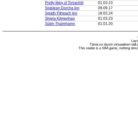
Pretty Meg of Torranhill
01.03.23
Sgàilean Dorcha Ion
09.09.17
Sgiath Fitheach Ion
18.02.24
Shiela Kilmenhan
01.03.23
Sùbh-Thalmhainn
01.01.20
Layo
Tämä on täysin virtuaalinen talli 
This stable is a SIM-game, nothing descri