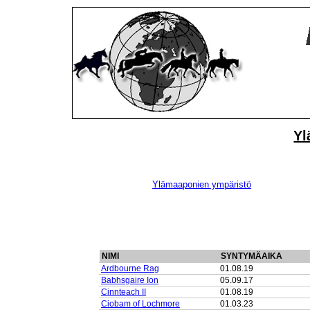
Yl
Ylämaaponien ympäristö
NIMI
SYNTYMÄAIKA
Ardbourne Rag
01.08.19
Babhsgaire Ion
05.09.17
Cinnteach II
01.08.19
Ciobam of Lochmore
01.03.23