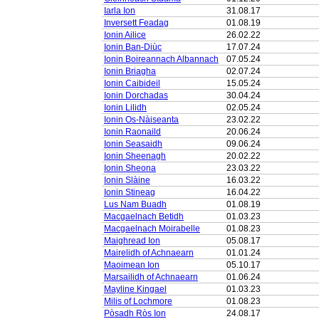
Iarla Ion
31.08.17
Inversett Feadag
01.08.19
Ionin Ailice
26.02.22
Ionin Ban-Diùc
17.07.24
Ionin Boireannach Albannach
07.05.24
Ionin Briagha
02.07.24
Ionin Caibideil
15.05.24
Ionin Dorchadas
30.04.24
Ionin Lilidh
02.05.24
Ionin Os-Nàiseanta
23.02.22
Ionin Raonaild
20.06.24
Ionin Seasaidh
09.06.24
Ionin Sheenagh
20.02.22
Ionin Sheona
23.03.22
Ionin Slàine
16.03.22
Ionin Stineag
16.04.22
Lus Nam Buadh
01.08.19
Macgaelnach Betidh
01.03.23
Macgaelnach Moirabelle
01.08.23
Maighread Ion
05.08.17
Mairelidh of Achnaearn
01.01.24
Maoimean Ion
05.10.17
Marsailidh of Achnaearn
01.06.24
Mayline Kingael
01.03.23
Milis of Lochmore
01.08.23
Pòsadh Ròs Ion
24.08.17