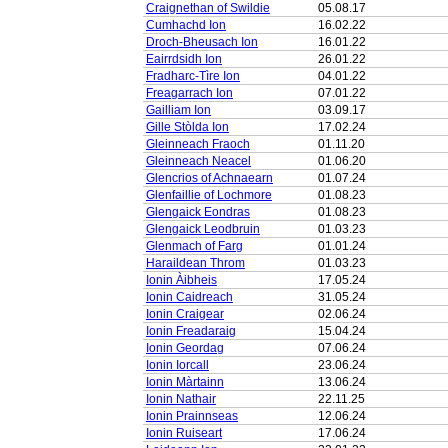
Craignethan of Swildie
05.08.17
Cumhachd Ion
16.02.22
Droch-Bheusach Ion
16.01.22
Eairrdsidh Ion
26.01.22
Fradharc-Tìre Ion
04.01.22
Freagarrach Ion
07.01.22
Gailliam Ion
03.09.17
Gille Stòlda Ion
17.02.24
Gleinneach Fraoch
01.11.20
Gleinneach Neacel
01.06.20
Glencrios of Achnaearn
01.07.24
Glenfaillie of Lochmore
01.08.23
Glengaick Eondras
01.08.23
Glengaick Leodbruin
01.03.23
Glenmach of Farg
01.01.24
Haraildean Throm
01.03.23
Ionin Àibheis
17.05.24
Ionin Caidreach
31.05.24
Ionin Craigear
02.06.24
Ionin Freadaraig
15.04.24
Ionin Geordag
07.06.24
Ionin Iorcall
23.06.24
Ionin Màrtainn
13.06.24
Ionin Nathair
22.11.25
Ionin Prainnseas
12.06.24
Ionin Ruiseart
17.06.24