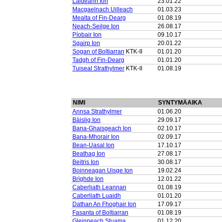
Laideann Ion
23.01.22
Macgaelnach Uilleach
01.03.23
Mealta of Fin-Dearg
01.08.19
Neach-Seilge Ion
26.08.17
Píobair Ion
09.10.17
Sgairp Ion
20.01.22
Sogan of Boltiarran
KTK-II
01.01.20
Tadgh of Fin-Dearg
01.01.20
Tuiseal Strathylmer
KTK-II
01.08.19
NIMI
SYNTYMÄAIKA
Annsa Strathylmer
01.06.20
Bàislig Ion
29.09.17
Bana-Ghaisgeach Ion
02.10.17
Bana-Mhorair Ion
02.09.17
Bean-Uasal Ion
17.10.17
Beathag Ion
27.08.17
Beitris Ion
30.08.17
Boinneagan Uisge Ion
19.02.24
Brìghde Ion
12.01.22
Caberliath Leannan
01.08.19
Caberliath Luaidh
01.01.20
Dathan An Fhoghair Ion
17.09.17
Fasanta of Boltiarran
01.08.19
Gleinneach Stuama
01.12.20