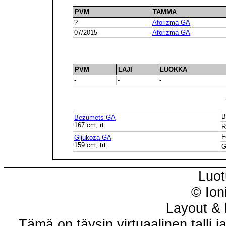
PVM
TAMMA
?
Aforizma GA
07/2015
Aforizma GA
PVM
LAJI
LUOKKA
-
-
-
B
Bezumets GA
167 cm, rt
R
F
Gljukoza GA
159 cm, trt
G
Luot
© Ion
Layout & 
Tämä on täysin virtuaalinen talli j