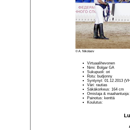
© A. Nikolaev
Virtuaalihevonen
Nimi: Bolgar GA
Sukupuoli: ori
Rotu: budjonny
Syntynyt: 01.12.2013 (V
Väri: rautias
Säkäkorkeus: 164 cm
Omistaja & maahantuoja
Painotus: kenttä
Koulutus:
L