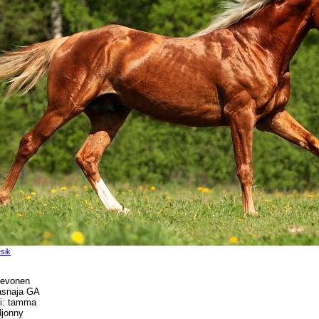
sik
ihevonen
lasnaja GA
i: tamma
djonny