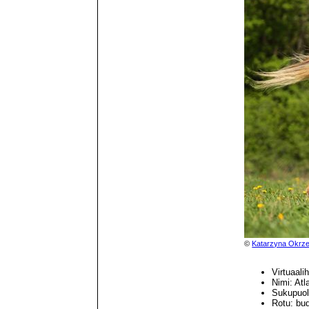
©
Katarzyna Okrze
Virtuaal
Nimi: At
Sukupuol
Rotu: bu