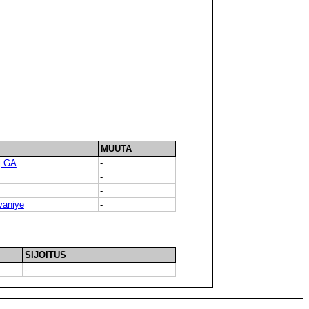
MUUTA
j GA
-
-
-
vaniye
-
SIJOITUS
-