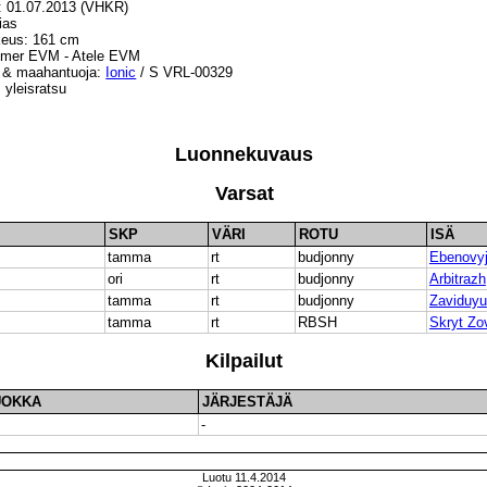
: 01.07.2013 (VHKR)
tias
eus: 161 cm
imer EVM - Atele EVM
 & maahantuoja:
Ionic
/ S VRL-00329
 yleisratsu
:
Luonnekuvaus
Varsat
SKP
VÄRI
ROTU
ISÄ
tamma
rt
budjonny
Ebenovy
ori
rt
budjonny
Arbitrazh
tamma
rt
budjonny
Zaviduyu
tamma
rt
RBSH
Skryt Zo
Kilpailut
UOKKA
JÄRJESTÄJÄ
-
Luotu 11.4.2014