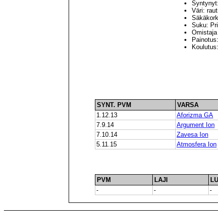
Syntynyt
Väri: rau
Säkäkork
Suku: Pr
Omistaja
Painotus:
Koulutus
SYNT. PVM
VARSA
1.12.13
Aforizma GA
7.9.14
Argument Ion
7.10.14
Zavesa Ion
5.11.15
Atmosfera Ion
PVM
LAJI
L
-
-
-