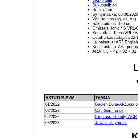
VRL-profiili
Sukupuoli: ori
Rotu: arabi
Syntymäaika: 03.08.2020
Väri: rautias (gg, ee, Aa)
Säkäkorkeus: 150 cm
Omistaja:
Ionic
/ S VRL-
Kasvattaja: Kics (VRL-05
Ostettu kasvattajalta 22.
Lajipainotus: ARJ English 
Koulutustaso: ARJ porrast
ARJ-II, 3 + 42 + 32 + 31 
ASTUTUS-PVM
TAMMA
01/2022
Badieh Duha-Al-Zukra o
02/2022
Ozir Gemma ox
08/2022
Empress Eternity WCR
06/2023
Jawahir Zayna ox
K