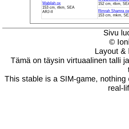
Wabilah ox
152 cm, rtkm, SE
153 cm, rtkm, SEA
Rimrah Shamra o
ARJ-II
153 cm, rnkm, S
Sivu lu
© Ion
Layout & 
Tämä on täysin virtuaalinen talli j
This stable is a SIM-game, nothing 
real-l