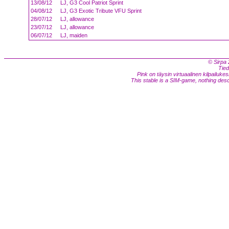
13/08/12
LJ, G3 Cool Patriot Sprint
04/08/12
LJ, G3 Exotic Tribute VFU Sprint
28/07/12
LJ, allowance
23/07/12
LJ, allowance
06/07/12
LJ, maiden
© Sirpa 
Tied
Pink on täysin virtuaalinen kilpailukes
This stable is a SIM-game, nothing descri