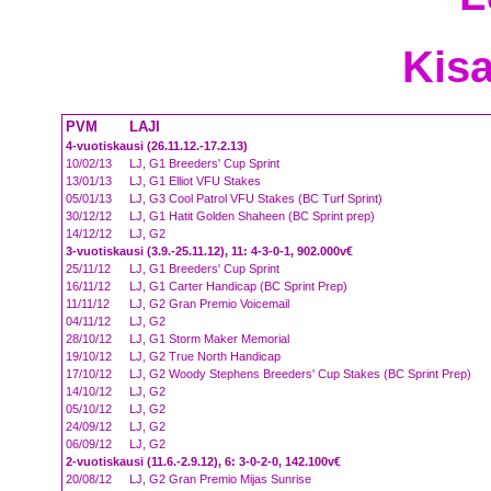
Kisa
PVM
LAJI
4-vuotiskausi (26.11.12.-17.2.13)
10/02/13
LJ, G1 Breeders' Cup Sprint
13/01/13
LJ, G1 Elliot VFU Stakes
05/01/13
LJ, G3 Cool Patrol VFU Stakes (BC Turf Sprint)
30/12/12
LJ, G1 Hatit Golden Shaheen (BC Sprint prep)
14/12/12
LJ, G2
3-vuotiskausi (3.9.-25.11.12), 11: 4-3-0-1, 902.000v€
25/11/12
LJ, G1 Breeders' Cup Sprint
16/11/12
LJ, G1 Carter Handicap (BC Sprint Prep)
11/11/12
LJ, G2 Gran Premio Voicemail
04/11/12
LJ, G2
28/10/12
LJ, G1 Storm Maker Memorial
19/10/12
LJ, G2 True North Handicap
17/10/12
LJ, G2 Woody Stephens Breeders' Cup Stakes (BC Sprint Prep)
14/10/12
LJ, G2
05/10/12
LJ, G2
24/09/12
LJ, G2
06/09/12
LJ, G2
2-vuotiskausi (11.6.-2.9.12), 6: 3-0-2-0, 142.100v€
20/08/12
LJ, G2 Gran Premio Mijas Sunrise