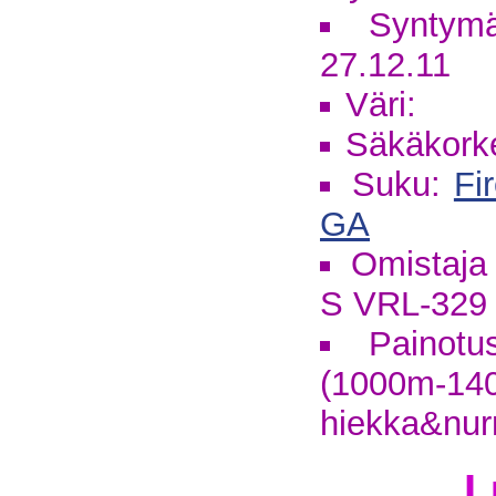
Syntymä
27.12.11
Väri:
Säkäkork
Suku:
Fi
GA
Omistaja
S VRL-329
Painotus
(1000m-
hiekka&nur
L