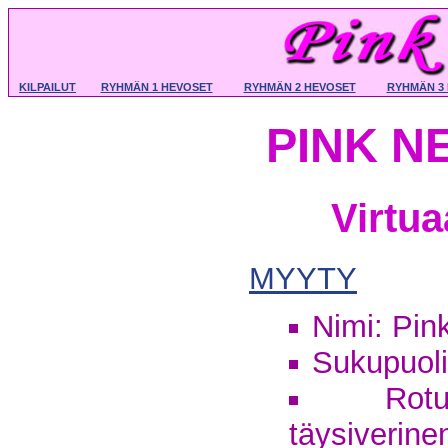
KILPAILUT
RYHMÄN 1 HEVOSET
RYHMÄN 2 HEVOSET
RYHMÄN 3
PINK N
Virtu
MYYTY
Nimi: Pin
Sukupuoli:
Rotu
täysiverine