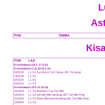
L
As
PVM
TAMMA
Kisa
PVM
LAJI
6-vuotiskausi (24.1.-17.4.11)
5-vuotiskausi (1.11.10-23.1.11)
28/12/10
LJ, G1 Joe Hirsch Turf Classic (BC Turf prep)
14/12/10
LJ, G1
28/11/10
LJ, G1
16/11/10
LJ, G2
4-vuotiskausi (9.8.-31.10.10)
26/10/10
LJ, G1 Breeders' Cup Turf Mile
18/10/10
LJ, G2 Del Mar Mile Handicap (BC Turf Mile Prep)
11/10/10
LJ, G2 Muniz Memorial Handicap (BC Turf Mile Prep)
22/09/10
LJ, G2