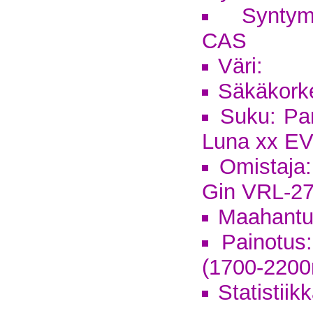
Syntym
CAS
Väri:
Säkäkork
Suku: Pa
Luna xx E
Omistaja
Gin VRL-2
Maahantu
Painotus:
(1700-2200
Statistiik