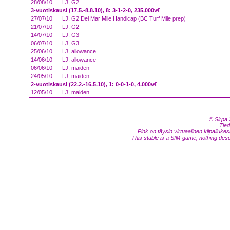
28/08/10
LJ, G2
3-vuotiskausi (17.5.-8.8.10), 8: 3-1-2-0, 235.000v€
27/07/10
LJ, G2 Del Mar Mile Handicap (BC Turf Mile prep)
21/07/10
LJ, G2
14/07/10
LJ, G3
06/07/10
LJ, G3
25/06/10
LJ, allowance
14/06/10
LJ, allowance
06/06/10
LJ, maiden
24/05/10
LJ, maiden
2-vuotiskausi (22.2.-16.5.10), 1: 0-0-1-0, 4.000v€
12/05/10
LJ, maiden
© Sirpa 
Tied
Pink on täysin virtuaalinen kilpailukes
This stable is a SIM-game, nothing descri