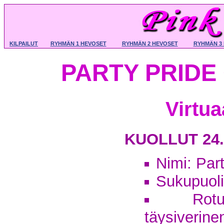
KILPAILUT
RYHMÄN 1 HEVOSET
RYHMÄN 2 HEVOSET
RYHMÄN 3
PARTY PRIDE 
Virtu
KUOLLUT 24.
Nimi: Par
Sukupuoli:
Rotu
täysiverine