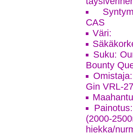
täysiverine
Syntym
CAS
Väri:
Säkäkork
Suku: Ou
Bounty Qu
Omistaja
Gin VRL-2
Maahantu
Painotus:
(2000-25
hiekka/nur