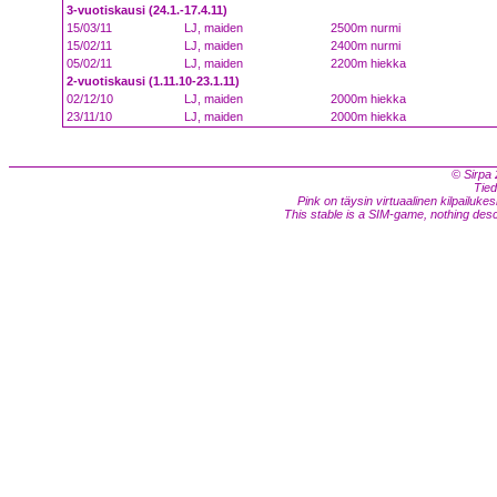
3-vuotiskausi (24.1.-17.4.11)
15/03/11
LJ, maiden
2500m nurmi
15/02/11
LJ, maiden
2400m nurmi
05/02/11
LJ, maiden
2200m hiekka
2-vuotiskausi (1.11.10-23.1.11)
02/12/10
LJ, maiden
2000m hiekka
23/11/10
LJ, maiden
2000m hiekka
© Sirpa 
Tied
Pink on täysin virtuaalinen kilpailukes
This stable is a SIM-game, nothing descri