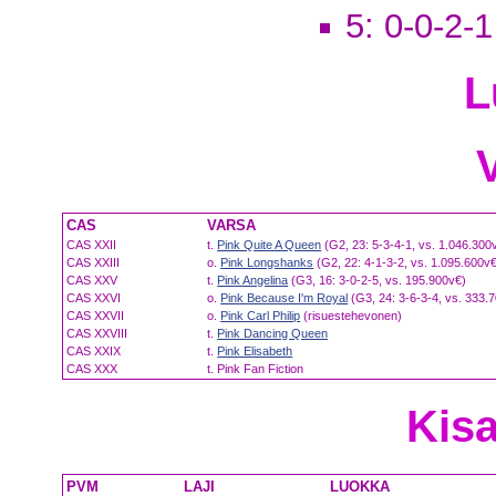
5: 0-0-2-1
L
CAS
VARSA
CAS XXII
t.
Pink Quite A Queen
(G2, 23: 5-3-4-1, vs. 1.046.300
CAS XXIII
o.
Pink Longshanks
(G2, 22: 4-1-3-2, vs. 1.095.600v
CAS XXV
t.
Pink Angelina
(G3, 16: 3-0-2-5, vs. 195.900v€)
CAS XXVI
o.
Pink Because I'm Royal
(G3, 24: 3-6-3-4, vs. 333.
CAS XXVII
o.
Pink Carl Philip
(risuestehevonen)
CAS XXVIII
t.
Pink Dancing Queen
CAS XXIX
t.
Pink Elisabeth
CAS XXX
t. Pink Fan Fiction
Kisa
PVM
LAJI
LUOKKA