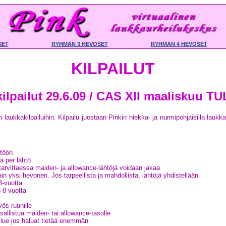
SET
RYHMÄN 3 HEVOSET
RYHMÄN 4 HEVOSET
KILPAILUT
ilpailut 29.6.09 / CAS XII maaliskuu 
n laukkakilpailuihin. Kilpailu juostaan Pinkin hiekka- ja nurmipohjaisilla laukk
htöön
a per lähtö
tarvittaessa maiden- ja allowance-lähtöjä voidaan jakaa
ain yksi hevonen. Jos tarpeellista ja mahdollista, lähtöjä yhdistellään.
8-vuotta
-8 vuotta
ös ruunille
sallistua maiden- tai allowance-tasolle
 lue jos haluat tietää enemmän