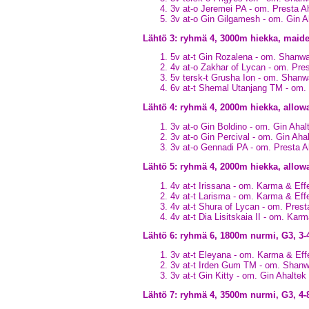
3v at-o Jeremei PA - om. Presta 
3v at-o Gin Gilgamesh - om. Gin 
Lähtö 3: ryhmä 4, 3000m hiekka, maid
5v at-t Gin Rozalena - om. Shanw
4v at-o Zakhar of Lycan - om. Pre
5v tersk-t Grusha Ion - om. Shan
6v at-t Shemal Utanjang TM - om
Lähtö 4: ryhmä 4, 2000m hiekka, allow
3v at-o Gin Boldino - om. Gin Aha
3v at-o Gin Percival - om. Gin Ah
3v at-o Gennadi PA - om. Presta 
Lähtö 5: ryhmä 4, 2000m hiekka, all
4v at-t Irissana - om. Karma & Ef
4v at-t Larisma - om. Karma & Ef
4v at-t Shura of Lycan - om. Pres
4v at-t Dia Lisitskaia II - om. Ka
Lähtö 6: ryhmä 6, 1800m nurmi, G3, 3
3v at-t Eleyana - om. Karma & Ef
3v at-t Irden Gum TM - om. Shan
3v at-t Gin Kitty - om. Gin Ahalte
Lähtö 7: ryhmä 4, 3500m nurmi, G3, 4