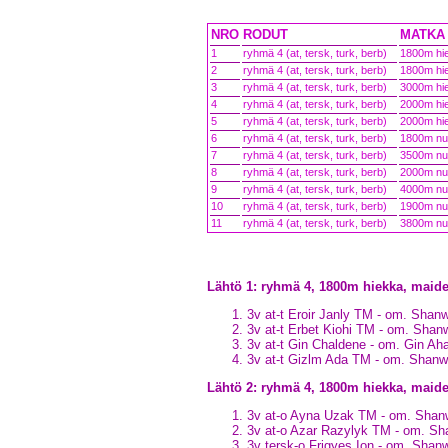
NRO
RODUT
MATKA 
1
ryhmä 4 (at, tersk, turk, berb)
1800m hi
2
ryhmä 4 (at, tersk, turk, berb)
1800m hi
3
ryhmä 4 (at, tersk, turk, berb)
3000m hi
4
ryhmä 4 (at, tersk, turk, berb)
2000m hi
5
ryhmä 4 (at, tersk, turk, berb)
2000m hi
6
ryhmä 4 (at, tersk, turk, berb)
1800m nu
7
ryhmä 4 (at, tersk, turk, berb)
3500m nu
8
ryhmä 4 (at, tersk, turk, berb)
2000m nu
9
ryhmä 4 (at, tersk, turk, berb)
4000m nu
10
ryhmä 4 (at, tersk, turk, berb)
1900m nu
11
ryhmä 4 (at, tersk, turk, berb)
3800m nu
Lähtö 1: ryhmä 4, 1800m hiekka, mai
3v at-t Eroir Janly TM - om. Sha
3v at-t Erbet Kiohi TM - om. Sha
3v at-t Gin Chaldene - om. Gin Ah
3v at-t Gizlm Ada TM - om. Shan
Lähtö 2: ryhmä 4, 1800m hiekka, maid
3v at-o Ayna Uzak TM - om. Sha
3v at-o Azar Razylyk TM - om. S
3v tersk-o Frigyes Ion - om. Sha