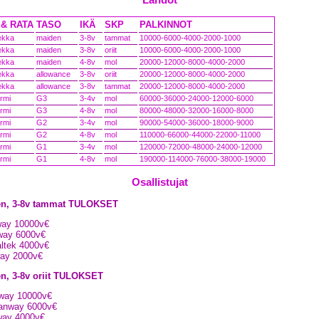
& RATA
TASO
IKÄ
SKP
PALKINNOT
ekka
maiden
3-8v
tammat
10000-6000-4000-2000-1000
ekka
maiden
3-8v
oriit
10000-6000-4000-2000-1000
ekka
maiden
4-8v
mol
20000-12000-8000-4000-2000
ekka
allowance
3-8v
oriit
20000-12000-8000-4000-2000
ekka
allowance
3-8v
tammat
20000-12000-8000-4000-2000
rmi
G3
3-4v
mol
60000-36000-24000-12000-6000
rmi
G3
4-8v
mol
80000-48000-32000-16000-8000
rmi
G2
3-4v
mol
90000-54000-36000-18000-9000
rmi
G2
4-8v
mol
110000-66000-44000-22000-11000
rmi
G1
3-4v
mol
120000-72000-48000-24000-12000
rmi
G1
4-8v
mol
190000-114000-76000-38000-19000
Osallistujat
den, 3-8v tammat TULOKSET
nway 10000v€
nway 6000v€
altek 4000v€
way 2000v€
en, 3-8v oriit TULOKSET
nway 10000v€
hanway 6000v€
nway 4000v€