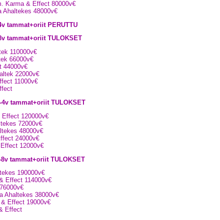
om. Karma & Effect 80000v€
ta Ahaltekes 48000v€
-4v tammat+oriit PERUTTU
-8v tammat+oriit TULOKSET
ltek 110000v€
ltek 66000v€
ct 44000v€
haltek 22000v€
ffect 11000v€
ffect
 3-4v tammat+oriit TULOKSET
 Effect 120000v€
altekes 72000v€
altekes 48000v€
Effect 24000v€
 Effect 12000v€
4-8v tammat+oriit TULOKSET
altekes 190000v€
 & Effect 114000v€
c 76000v€
ta Ahaltekes 38000v€
 & Effect 19000v€
& Effect