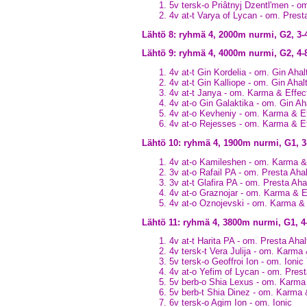
5v tersk-o Priâtnyj Dzentl'men - 
4v at-t Varya of Lycan - om. Pres
Lähtö 8: ryhmä 4, 2000m nurmi, G2, 3
Lähtö 9: ryhmä 4, 4000m nurmi, G2, 4
4v at-t Gin Kordelia - om. Gin Aha
4v at-t Gin Kalliope - om. Gin Aha
4v at-t Janya - om. Karma & Effe
4v at-o Gin Galaktika - om. Gin A
4v at-o Kevheniy - om. Karma & E
4v at-o Rejesses - om. Karma & E
Lähtö 10: ryhmä 4, 1900m nurmi, G1,
4v at-o Kamileshen - om. Karma &
3v at-o Rafail PA - om. Presta Ah
3v at-t Glafira PA - om. Presta Ah
4v at-o Graznojar - om. Karma & 
4v at-o Oznojevski - om. Karma &
Lähtö 11: ryhmä 4, 3800m nurmi, G1, 
4v at-t Harita PA - om. Presta Ah
4v tersk-t Vera Julija - om. Karma
5v tersk-o Geoffroi Ion - om. Ioni
4v at-o Yefim of Lycan - om. Pres
5v berb-o Shia Lexus - om. Karma
5v berb-t Shia Dinez - om. Karma 
6v tersk-o Agim Ion - om. Ionic