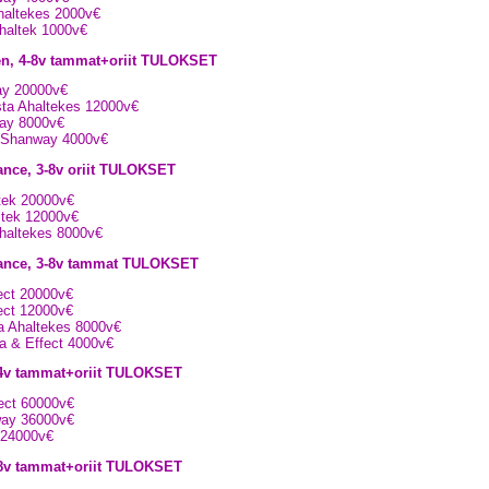
Ahaltekes 2000v€
Ahaltek 1000v€
en, 4-8v tammat+oriit TULOKSET
ay 20000v€
sta Ahaltekes 12000v€
way 8000v€
. Shanway 4000v€
ance, 3-8v oriit TULOKSET
ltek 20000v€
altek 12000v€
Ahaltekes 8000v€
owance, 3-8v tammat TULOKSET
fect 20000v€
fect 12000v€
ta Ahaltekes 8000v€
rma & Effect 4000v€
-4v tammat+oriit TULOKSET
fect 60000v€
way 36000v€
k 24000v€
-8v tammat+oriit TULOKSET