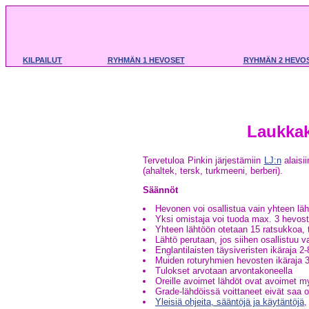
KILPAILUT
RYHMÄN 1 HEVOSET
RYHMÄN 2 HEVO
Laukkak
Tervetuloa Pinkin järjestämiin
LJ:n
alaisii
(ahaltek, tersk, turkmeeni, berberi).
Säännöt
Hevonen voi osallistua vain yhteen lä
Yksi omistaja voi tuoda max. 3 hevost
Yhteen lähtöön otetaan 15 ratsukkoa, 
Lähtö perutaan, jos siihen osallistuu v
Englantilaisten täysiveristen ikäraja 2-
Muiden roturyhmien hevosten ikäraja 3
Tulokset arvotaan arvontakoneella
Oreille avoimet lähdöt ovat avoimet my
Grade-lähdöissä voittaneet eivät saa o
Yleisiä ohjeita, sääntöjä ja käytäntöjä
,