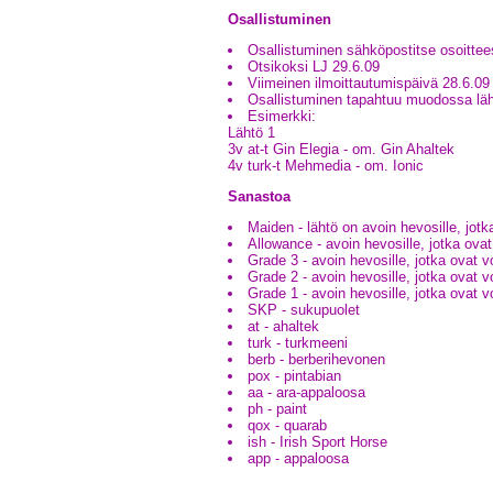
Osallistuminen
Osallistuminen sähköpostitse osoitte
Otsikoksi LJ 29.6.09
Viimeinen ilmoittautumispäivä 28.6.0
Osallistuminen tapahtuu muodossa lähtö
Esimerkki:
Lähtö 1
3v at-t Gin Elegia - om. Gin Ahaltek
4v turk-t Mehmedia - om. Ionic
Sanastoa
Maiden - lähtö on avoin hevosille, jot
Allowance - avoin hevosille, jotka ova
Grade 3 - avoin hevosille, jotka ovat v
Grade 2 - avoin hevosille, jotka ovat v
Grade 1 - avoin hevosille, jotka ovat v
SKP - sukupuolet
at - ahaltek
turk - turkmeeni
berb - berberihevonen
pox - pintabian
aa - ara-appaloosa
ph - paint
qox - quarab
ish - Irish Sport Horse
app - appaloosa