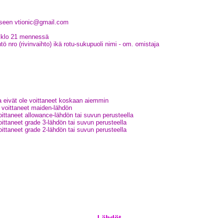
eseen vtionic@gmail.com
9 klo 21 mennessä
 nro (rivinvaihto) ikä rotu-sukupuoli nimi - om. omistaja
ka eivät ole voittaneet koskaan aiemmin
t voittaneet maiden-lähdön
oittaneet allowance-lähdön tai suvun perusteella
oittaneet grade 3-lähdön tai suvun perusteella
oittaneet grade 2-lähdön tai suvun perusteella
Lähdöt