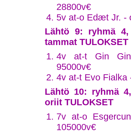
28800v€
5v at-o Edæt Jr. -
Lähtö 9: ryhmä 4,
tammat TULOKSET
4v at-t Gin Gi
95000v€
4v at-t Evo Fialka
Lähtö 10: ryhmä 4
oriit TULOKSET
7v at-o Esgercu
105000v€