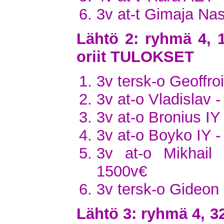
3v at-t Gimaja Na
Lähtö 2: ryhmä 4, 
oriit TULOKSET
3v tersk-o Geoffro
3v at-o Vladislav 
3v at-o Bronius IY
3v at-o Boyko IY -
3v at-o Mikhail
1500v€
3v tersk-o Gideon 
Lähtö 3: ryhmä 4, 3