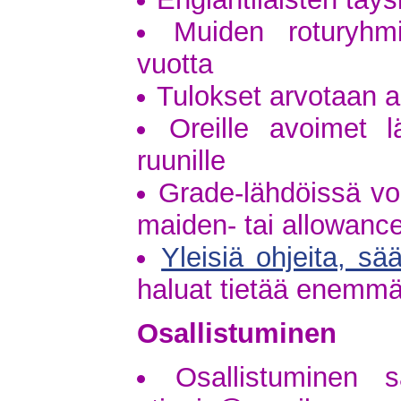
Muiden roturyhm
vuotta
Tulokset arvotaan a
Oreille avoimet 
ruunille
Grade-lähdöissä voi
maiden- tai allowance
Yleisiä ohjeita, sä
haluat tietää enemm
Osallistuminen
Osallistuminen s