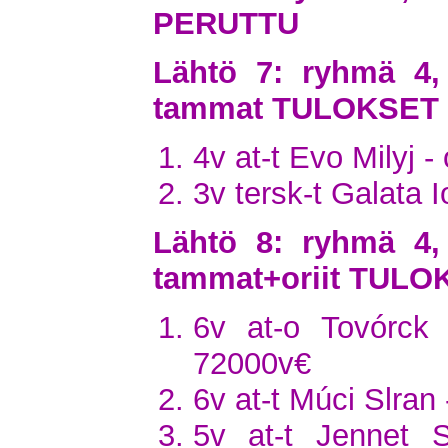
PERUTTU
Lähtö 7: ryhmä 4,
tammat TULOKSET
4v at-t Evo Milyj -
3v tersk-t Galata 
Lähtö 8: ryhmä 4,
tammat+oriit TULO
6v at-o Tovórck
72000v€
6v at-t Múci Slran
5v at-t Jennet S