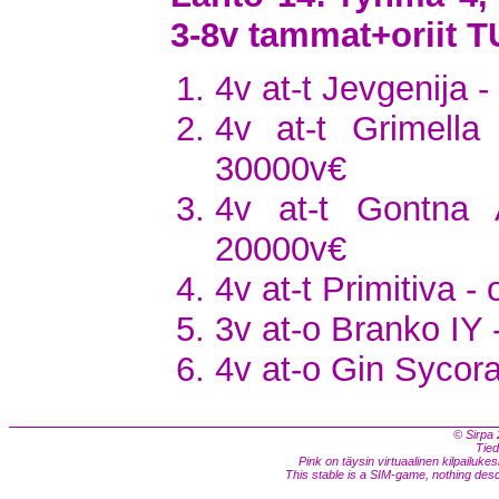
3-8v tammat+oriit
4v at-t Jevgenija 
4v at-t Grimell
30000v€
4v at-t Gontna
20000v€
4v at-t Primitiva -
3v at-o Branko IY 
4v at-o Gin Sycora
© Sirpa 
Tied
Pink on täysin virtuaalinen kilpailukes
This stable is a SIM-game, nothing descri