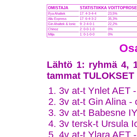
OMISTAJA
STATISTIIKKA
VOITTOPROSE
Il'ya Ahaltek
17: 4-3-4-4
23,5%
Allu Express
17: 6-4-3-2
35,3%
Gin Ahaltek & Ionic
9: 2-4-0-1
22,2%
Chinoz
2: 0-0-1-0
0%
Milja
1: 0-1-0-0
0%
Osa
Lähtö 1: ryhmä 4, 
tammat TULOKSET
3v at-t Ynlet AET 
3v at-t Gin Alina 
3v at-t Babesne IY
3v tersk-t Ursula 
4v at-t Ylara AET 