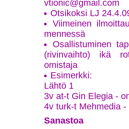
vtionic@gmail.com
Otsikoksi LJ 24.4.0
Viimeinen ilmoitta
mennessä
Osallistuminen ta
(rivinvaihto) ikä 
omistaja
Esimerkki:
Lähtö 1
3v at-t Gin Elegia - 
4v turk-t Mehmedia - 
Sanastoa