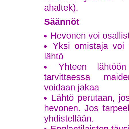
ahaltek).
Säännöt
Hevonen voi osallis
Yksi omistaja voi
lähtö
Yhteen lähtöön
tarvittaessa maid
voidaan jakaa
Lähtö perutaan, jos
hevonen. Jos tarpeell
yhdistellään.
Englantilaisten täys