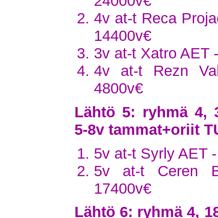
24000v€
4v at-t Reca Proj
14400v€
3v at-t Xatro AET 
4v at-t Rezn Val
4800v€
Lähtö 5: ryhmä 4, 
5-8v tammat+oriit
5v at-t Syrly AET 
5v at-t Ceren 
17400v€
Lähtö 6: ryhmä 4, 18