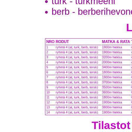
turk - turkmeeni
berb - berberihevo
NRO
RODUT
MATKA & RATA
1
ryhmä 4 (at, turk, berb, tersk)
1900m hiekka
2
ryhmä 4 (at, turk, berb, tersk)
1900m hiekka
3
ryhmä 4 (at, turk, berb, tersk)
3200m hiekka
4
ryhmä 4 (at, turk, berb, tersk)
2000m hiekka
5
ryhmä 4 (at, turk, berb, tersk)
3400m hiekka
6
ryhmä 4 (at, turk, berb, tersk)
1800m hiekka
7
ryhmä 4 (at, turk, berb, tersk)
1900m hiekka
8
ryhmä 4 (at, turk, berb, tersk)
3700m hiekka
9
ryhmä 4 (at, turk, berb, tersk)
3500m hiekka
10
ryhmä 4 (at, turk, berb, tersk)
3600m hiekka
11
ryhmä 4 (at, turk, berb, tersk)
1800m hiekka
12
ryhmä 4 (at, turk, berb, tersk)
1900m hiekka
13
ryhmä 4 (at, turk, berb, tersk)
3800m hiekka
14
ryhmä 4 (at, turk, berb, tersk)
1900m hiekka
Tilastot