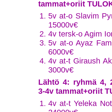
tammat+oriit TULO
5v at-o Slavim Py
15000v€
4v tersk-o Agim Io
5v at-o Ayaz Fam
6000v€
4v at-t Giraush A
3000v€
Lähtö 4: ryhmä 4, 
3-4v tammat+oriit
4v at-t Yeleka No