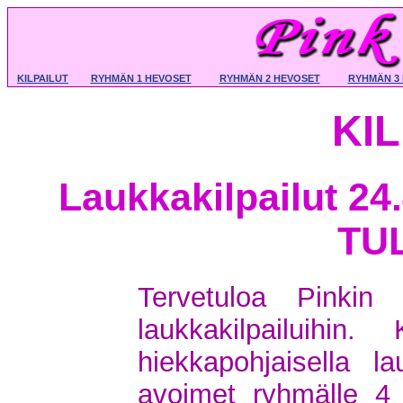
KILPAILUT
RYHMÄN 1 HEVOSET
RYHMÄN 2 HEVOSET
RYHMÄN 3
KI
Laukkakilpailut 24
TU
Tervetuloa Pinkin 
laukkakilpailuihin.
hiekkapohjaisella la
avoimet ryhmälle 4 (