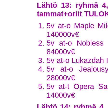
Lähtö 13: ryhmä 4
tammat+oriit TULO
5v at-o Maple Mil
140000v€
5v at-o Nobless 
84000v€
5v at-o Lukazdah 
5v at-o Jealous
28000v€
5v at-t Opera S
14000v€
Lähtö 14: ryhmä 4,