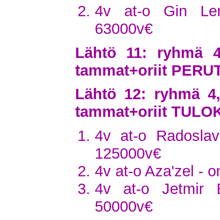
4v at-o Gin Le
63000v€
Lähtö 11: ryhmä 4
tammat+oriit PERU
Lähtö 12: ryhmä 4
tammat+oriit TULO
4v at-o Radoslav
125000v€
4v at-o Aza'zel - 
4v at-o Jetmir 
50000v€