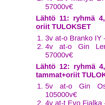
57000v€
Lähtö 11: ryhmä 4
oriit TULOKSET
3v at-o Branko IY 
4v at-o Gin Le
57000v€
Lähtö 12: ryhmä 4
tammat+oriit TULO
5v at-o Gin Os
105000v€
4v at-t Evo Fialka