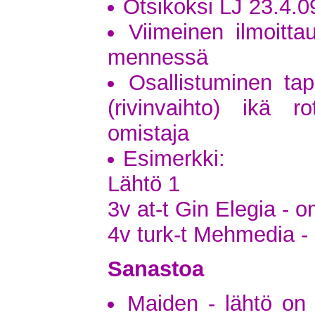
Otsikoksi LJ 23.4.0
Viimeinen ilmoitta
mennessä
Osallistuminen ta
(rivinvaihto) ikä 
omistaja
Esimerkki:
Lähtö 1
3v at-t Gin Elegia - 
4v turk-t Mehmedia - 
Sanastoa
Maiden - lähtö on a