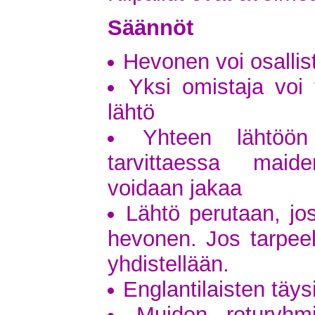
Säännöt
Hevonen voi osallis
Yksi omistaja voi
lähtö
Yhteen lähtöön
tarvittaessa maid
voidaan jakaa
Lähtö perutaan, jos
hevonen. Jos tarpeell
yhdistellään.
Englantilaisten täys
Muiden roturyhm