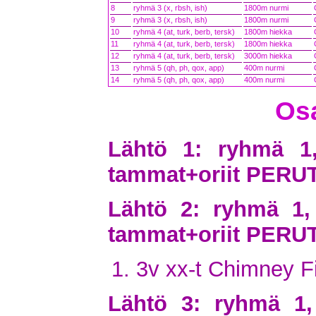
8
ryhmä 3 (x, rbsh, ish)
1800m nurmi
9
ryhmä 3 (x, rbsh, ish)
1800m nurmi
10
ryhmä 4 (at, turk, berb, tersk)
1800m hiekka
11
ryhmä 4 (at, turk, berb, tersk)
1800m hiekka
12
ryhmä 4 (at, turk, berb, tersk)
3000m hiekka
13
ryhmä 5 (qh, ph, qox, app)
400m nurmi
14
ryhmä 5 (qh, ph, qox, app)
400m nurmi
Osa
Lähtö 1: ryhmä 1
tammat+oriit PERU
Lähtö 2: ryhmä 1,
tammat+oriit PERU
3v xx-t Chimney F
Lähtö 3: ryhmä 1,