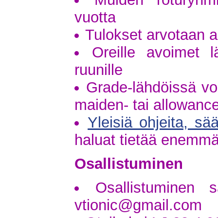
vuotta
Tulokset arvotaan a
Oreille avoimet 
ruunille
Grade-lähdöissä voi
maiden- tai allowance
Yleisiä ohjeita, sä
haluat tietää enemm
Osallistuminen
Osallistuminen s
vtionic@gmail.com