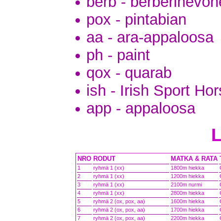
berb - berberihevo
pox - pintabian
aa - ara-appaloosa
ph - paint
qox - quarab
ish - Irish Sport Ho
app - appaloosa
NRO
RODUT
MATKA & RATA
1
ryhmä 1 (xx)
1800m hiekka
2
ryhmä 1 (xx)
1200m hiekka
3
ryhmä 1 (xx)
2100m nurmi
4
ryhmä 1 (xx)
2800m hiekka
5
ryhmä 2 (ox, pox, aa)
1600m hiekka
6
ryhmä 2 (ox, pox, aa)
1700m hiekka
7
ryhmä 2 (ox, pox, aa)
2200m hiekka