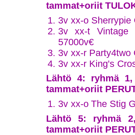
tammat+oriit TULO
3v xx-o Sherrypie
3v xx-t Vintag
57000v€
3v xx-r Party4two
3v xx-r King's Cr
Lähtö 4: ryhmä 1,
tammat+oriit PERU
3v xx-o The Stig 
Lähtö 5: ryhmä 2
tammat+oriit PERU