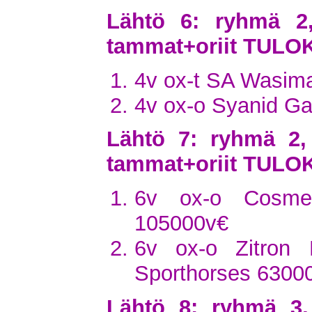
Lähtö 6: ryhmä 2
tammat+oriit TULO
4v ox-t SA Wasima
4v ox-o Syanid Ga
Lähtö 7: ryhmä 2,
tammat+oriit TULO
6v ox-o Cosmet
105000v€
6v ox-o Zitron
Sporthorses 6300
Lähtö 8: ryhmä 3,