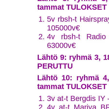
tammat TULOKSET
5v rbsh-t Hairspra
105000v€
4v rbsh-t Radio 
63000v€
Lähtö 9: ryhmä 3, 1
PERUTTU
Lähtö 10: ryhmä 4
tammat TULOKSET
3v at-t Bergdis IY
4v at-t Mariya B