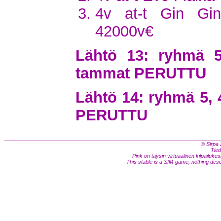
4v at-t Gin Gi
42000v€
Lähtö 13: ryhmä 5
tammat PERUTTU
Lähtö 14: ryhmä 5, 
PERUTTU
© Sirpa 
Tied
Pink on täysin virtuaalinen kilpailukes
This stable is a SIM-game, nothing descri