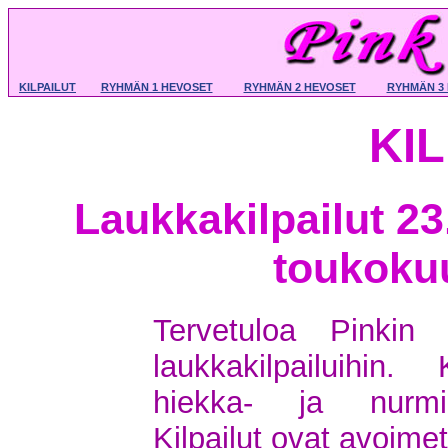
KILPAILUT
RYHMÄN 1 HEVOSET
RYHMÄN 2 HEVOSET
RYHMÄN 3
KI
Laukkakilpailut 23
toukok
Tervetuloa Pinkin 
laukkakilpailuihin.
hiekka- ja nurmipo
Kilpailut ovat avoimet 