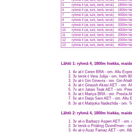
5
ryhmä 4 (at, turk, berb, tersk)
1800m hi
6
ryhmä 4 (at, turk, berb, tersk)
1800m hi
7
ryhmä 4 (at, turk, berb, tersk)
4000m hi
8
ryhmä 4 (at, turk, berb, tersk)
2000m hi
9
ryhmä 4 (at, turk, berb, tersk)
2000m hi
10
ryhmä 4 (at, turk, berb, tersk)
4000m hi
11
ryhmä 4 (at, turk, berb, tersk)
2000m hi
12
ryhmä 4 (at, turk, berb, tersk)
2000m hi
13
ryhmä 4 (at, turk, berb, tersk)
4000m hi
Lähtö 1: ryhmä 4, 1800m hiekka, mai
4v at-t Ceren BRA - om. Allu Exp
3v tersk-t Vera Julija - om. Ireth 
2v at-t Gin Ginevra - om. Gin Aha
3v at-t Giraush Akasi AET - om. A
7v at-t Jatais Teak AET - om. Pre
3v at-t Mariya BRA - om. Presta A
5v at-t Darja Sero AET - om. Allu 
3v at-t Matrjoka Nadezhda - om. 
Lähtö 2: ryhmä 4, 1800m hiekka, maid
3v at-o Barbazz Aspen AET - om. 
3v tersk-o Priātnyj Dzentl'men - o
4v at-o Ayaz Famaz AET - om. Al