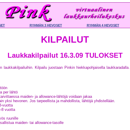
SET
RYHMÄN 3 HEVOSET
RYHMÄN 4 HEVOSET
KILPAILUT
Laukkakilpailut 16.3.09 TULOKSET
in laukkakilpailuihin. Kilpailu juostaan Pinkin hiekkapohjaisella laukkaradalla
htöön
a per lähtö
tarvittaessa maiden- ja allowance-lähtöjä voidaan jakaa
ain yksi hevonen. Jos tarpeellista ja mahdollista, lähtöjä yhdistellään.
8-vuotta
-8 vuotta
ös ruunille
sallistua maiden- tai allowance-tasolle