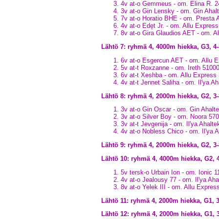
4v at-o Gemmeus - om. Elina R. 
3v at-o Gin Lensky - om. Gin Aha
7v at-o Horatio BHE - om. Presta
4v at-o Edęt Jr. - om. Allu Express
8v at-o Gira Glaudios AET - om. A
Lähtö 7: ryhmä 4, 4000m hiekka, G3, 
6v at-o Esgercun AET - om. Allu 
5v at-t Roxzanne - om. Ireth 5100
6v at-t Xeshba - om. Allu Express
4v at-t Jennet Saliha - om. Il'ya A
Lähtö 8: ryhmä 4, 2000m hiekka, G2, 3
3v at-o Gin Oscar - om. Gin Ahalt
3v at-o Silver Boy - om. Noora 57
3v at-t Jevgenija - om. Il'ya Ahalt
4v at-o Nobless Chico - om. Il'ya 
Lähtö 9: ryhmä 4, 2000m hiekka, G2
Lähtö 10: ryhmä 4, 4000m hiekka, G2,
5v tersk-o Urbain Ion - om. Ionic 
4v at-o Jealousy 77 - om. Il'ya Ah
8v at-o Yelek III - om. Allu Expre
Lähtö 11: ryhmä 4, 2000m hiekka, G1,
Lähtö 12: ryhmä 4, 2000m hiekka, G1