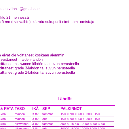
eseen vtionic@gmail.com
9 klo 21 mennessä
 nro (rivinvaihto) ikä rotu-sukupuoli nimi - om. omistaja
ka eivät ole voittaneet koskaan aiemmin
t voittaneet maiden-lähdön
oittaneet allowance-lähdön tai suvun perusteella
oittaneet grade 3-lähdön tai suvun perusteella
oittaneet grade 2-lähdön tai suvun perusteella
Lähdöt
& RATA
TASO
IKÄ
SKP
PALKINNOT
ekka
maiden
3-8v
tammat
15000-9000-6000-3000-1500
ekka
maiden
3-8v
oriit
15000-9000-6000-3000-1500
ekka
allowance
3-8v
tammat
30000-18000-12000-6000-3000
ekka
allowance
3-8v
oriit
30000-18000-12000-6000-3000