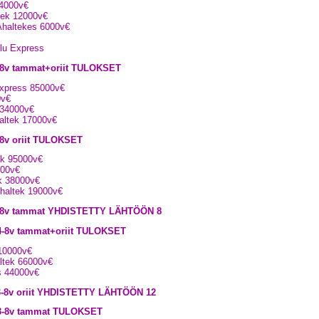
24000v€
ltek 12000v€
 Ahaltekes 6000v€
llu Express
4-8v tammat+oriit TULOKSET
Express 85000v€
0v€
 34000v€
haltek 17000v€
-8v oriit TULOKSET
ek 95000v€
000v€
ek 38000v€
Ahaltek 19000v€
, 3-8v tammat YHDISTETTY LÄHTÖÖN 8
 4-8v tammat+oriit TULOKSET
110000v€
altek 66000v€
ss 44000v€
 3-8v oriit YHDISTETTY LÄHTÖÖN 12
, 3-8v tammat TULOKSET