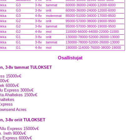
ekka
G3
3-8v
tammat
60000-36000-24000-12000-6000
ekka
G3
3-8v
oriit
60000-36000-24000-12000-6000
ekka
G3
4-8v
molemmat
85000-51000-34000-17000-8500
ekka
G2
3-8v
oriit
95000-57000-38000-19000-9500
ekka
G2
3-8v
tammat
95000-57000-38000-19000-9500
ekka
G2
4-8v
mol
110000-66000-44000-22000-11000
ekka
G1
3-8v
oriit
130000-78000-52000-26000-13000
ekka
G1
3-8v
tammat
130000-78000-52000-26000-13000
ekka
G1
4-8v
mol
190000-114000-76000-38000-19000
Osallistujat
den, 3-8v tammat TULOKSET
ress 15000v€
9000v€
ltek 6000v€
llu Express 3000v€
sta Ahaltekes 1500v€
haltekes
Express
Townsend Acres
en, 3-8v oriit TULOKSET
Allu Express 15000v€
m. Ireth 9000v€
lu Express 6000v€