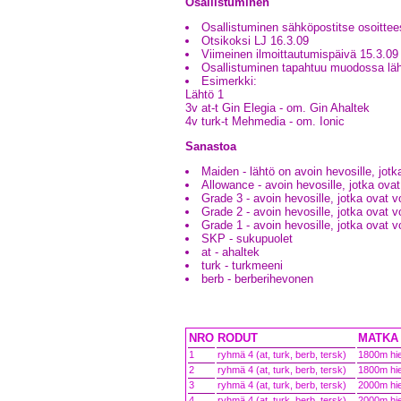
Osallistuminen
Osallistuminen sähköpostitse osoitte
Otsikoksi LJ 16.3.09
Viimeinen ilmoittautumispäivä 15.3.0
Osallistuminen tapahtuu muodossa lähtö
Esimerkki:
Lähtö 1
3v at-t Gin Elegia - om. Gin Ahaltek
4v turk-t Mehmedia - om. Ionic
Sanastoa
Maiden - lähtö on avoin hevosille, jot
Allowance - avoin hevosille, jotka ova
Grade 3 - avoin hevosille, jotka ovat v
Grade 2 - avoin hevosille, jotka ovat v
Grade 1 - avoin hevosille, jotka ovat v
SKP - sukupuolet
at - ahaltek
turk - turkmeeni
berb - berberihevonen
NRO
RODUT
MATKA 
1
ryhmä 4 (at, turk, berb, tersk)
1800m hi
2
ryhmä 4 (at, turk, berb, tersk)
1800m hi
3
ryhmä 4 (at, turk, berb, tersk)
2000m hi
4
ryhmä 4 (at, turk, berb, tersk)
2000m hi