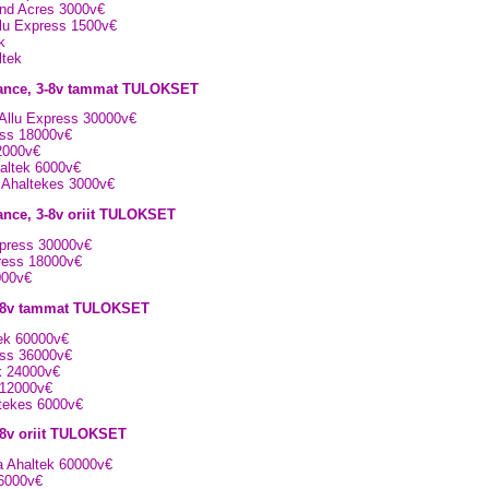
end Acres 3000v€
llu Express 1500v€
k
ltek
owance, 3-8v tammat TULOKSET
 Allu Express 30000v€
ress 18000v€
12000v€
haltek 6000v€
a Ahaltekes 3000v€
ance, 3-8v oriit TULOKSET
xpress 30000v€
press 18000v€
2000v€
 3-8v tammat TULOKSET
ltek 60000v€
ress 36000v€
ek 24000v€
k 12000v€
ltekes 6000v€
-8v oriit TULOKSET
ya Ahaltek 60000v€
36000v€