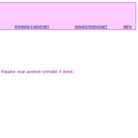
RYHMÄN 5 HEVOSET
RISUESTEHEVOSET
INFO
. Kilpailut ovat avoimet ryhmälle 4 (tersk,