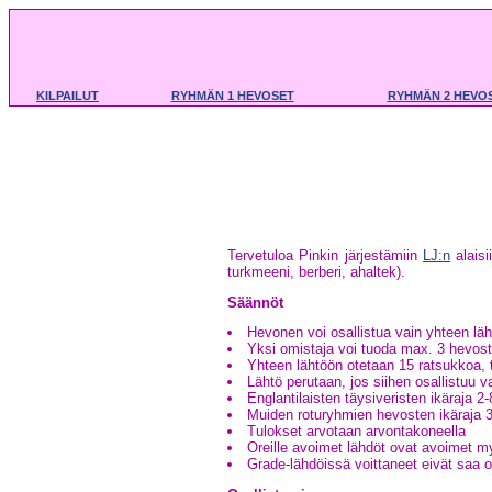
KILPAILUT
RYHMÄN 1 HEVOSET
RYHMÄN 2 HEVO
Tervetuloa Pinkin järjestämiin
LJ:n
alaisi
turkmeeni, berberi, ahaltek).
Säännöt
Hevonen voi osallistua vain yhteen lä
Yksi omistaja voi tuoda max. 3 hevost
Yhteen lähtöön otetaan 15 ratsukkoa, 
Lähtö perutaan, jos siihen osallistuu v
Englantilaisten täysiveristen ikäraja 2-
Muiden roturyhmien hevosten ikäraja 3
Tulokset arvotaan arvontakoneella
Oreille avoimet lähdöt ovat avoimet my
Grade-lähdöissä voittaneet eivät saa o