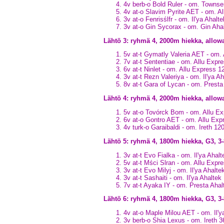
4v berb-o Bold Ruler - om. Towns
4v at-o Slavim Pyrite AET - om. A
3v at-o Fenrisślfr - om. Il'ya Ahalte
3v at-o Gin Sycorax - om. Gin Aha
Lähtö 3: ryhmä 4, 2000m hiekka, all
5v at-t Gymatly Valeria AET - om.
7v at-t Sententiae - om. Allu Exp
6v at-t Ninlet - om. Allu Express 
3v at-t Rezn Valeriya - om. Il'ya A
8v at-t Gara of Lycan - om. Prest
Lähtö 4: ryhmä 4, 2000m hiekka, allow
5v at-o Tovórck Bom - om. Allu E
6v at-o Gontro AET - om. Allu Ex
4v turk-o Garaibaldi - om. Ireth 1
Lähtö 5: ryhmä 4, 1800m hiekka, G3,
3v at-t Evo Fialka - om. Il'ya Aha
5v at-t Mści Slran - om. Allu Exp
3v at-t Evo Milyj - om. Il'ya Ahalt
3v at-t Sashaiti - om. Il'ya Ahalte
7v at-t Ayaka IY - om. Presta Aha
Lähtö 6: ryhmä 4, 1800m hiekka, G3, 3
4v at-o Maple Milou AET - om. Il'
3v berb-o Shia Lexus - om. Ireth 