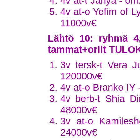
4v at-t Janya - o
4v at-o Yefim of L
11000v€
Lähtö 10: ryhmä 4
tammat+oriit TULO
3v tersk-t Vera J
120000v€
4v at-o Branko IY 
4v berb-t Shia D
48000v€
3v at-o Kamiles
24000v€