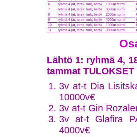
6
ryhmä 4 (at, tersk, turk, berb)
1800m nurmi
7
ryhmä 4 (at, tersk, turk, berb)
3500m nurmi
8
ryhmä 4 (at, tersk, turk, berb)
2000m nurmi
9
ryhmä 4 (at, tersk, turk, berb)
4000m nurmi
10
ryhmä 4 (at, tersk, turk, berb)
1900m nurmi
11
ryhmä 4 (at, tersk, turk, berb)
3800m nurmi
Osa
Lähtö 1: ryhmä 4, 1
tammat TULOKSET
3v at-t Dia Lisits
10000v€
3v at-t Gin Rozal
3v at-t Glafira 
4000v€