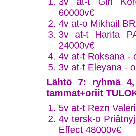
3v at-t Gin Kor
60000v€
4v at-o Mikhail BR
3v at-t Harita P
24000v€
4v at-t Roksana - 
3v at-t Eleyana -
Lähtö 7: ryhmä 4,
tammat+oriit TULO
5v at-t Rezn Valer
4v tersk-o Priâtn
Effect 48000v€