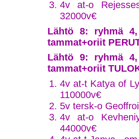
4v at-o Rejess
32000v€
Lähtö 8: ryhmä 4,
tammat+oriit PERU
Lähtö 9: ryhmä 4,
tammat+oriit TULO
4v at-t Katya of L
110000v€
5v tersk-o Geoffro
4v at-o Kevhen
44000v€