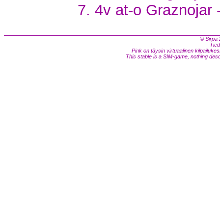
4v at-o Graznojar 
© Sirpa 
Tied
Pink on täysin virtuaalinen kilpailukes
This stable is a SIM-game, nothing descri