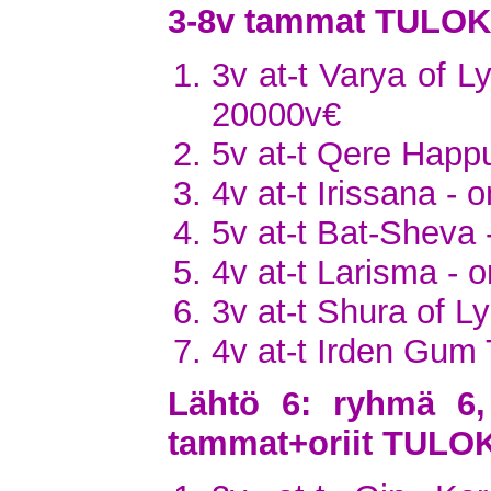
3-8v tammat TULO
3v at-t Varya of L
20000v€
5v at-t Qere Happ
4v at-t Irissana -
5v at-t Bat-Sheva 
4v at-t Larisma -
3v at-t Shura of L
4v at-t Irden Gu
Lähtö 6: ryhmä 6,
tammat+oriit TULO