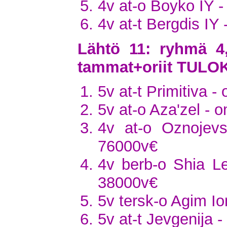
4v at-o Boyko IY -
4v at-t Bergdis IY -
Lähtö 11: ryhmä 4
tammat+oriit TULO
5v at-t Primitiva -
5v at-o Aza'zel - 
4v at-o Oznojev
76000v€
4v berb-o Shia L
38000v€
5v tersk-o Agim Io
5v at-t Jevgenija -