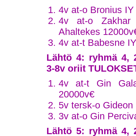
4v at-o Bronius IY
4v at-o Zakhar
Ahaltekes 12000v
4v at-t Babesne IY
Lähtö 4: ryhmä 4, 
3-8v oriit TULOKSE
4v at-t Gin Gal
20000v€
5v tersk-o Gideon 
3v at-o Gin Perciv
Lähtö 5: ryhmä 4, 