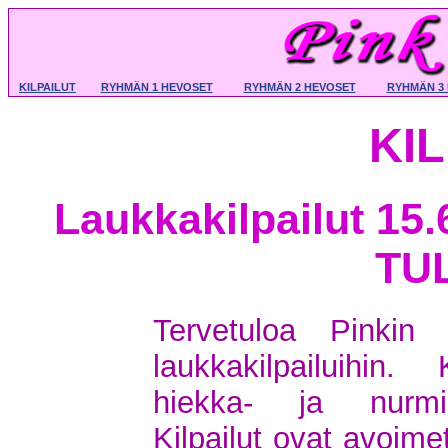
KILPAILUT
RYHMÄN 1 HEVOSET
RYHMÄN 2 HEVOSET
RYHMÄN 3
KI
Laukkakilpailut 15
TU
Tervetuloa Pinkin 
laukkakilpailuihin.
hiekka- ja nurmipo
Kilpailut ovat avoime