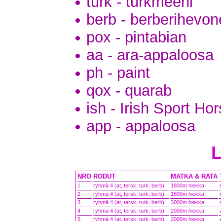
turk - turkmeeni
berb - berberihevo
pox - pintabian
aa - ara-appaloosa
ph - paint
qox - quarab
ish - Irish Sport Ho
app - appaloosa
NRO
RODUT
MATKA & RATA
1
ryhmä 4 (at, tersk, turk, berb)
1800m hiekka
2
ryhmä 4 (at, tersk, turk, berb)
1800m hiekka
3
ryhmä 4 (at, tersk, turk, berb)
3000m hiekka
4
ryhmä 4 (at, tersk, turk, berb)
2000m hiekka
5
ryhmä 4 (at, tersk, turk, berb)
2000m hiekka