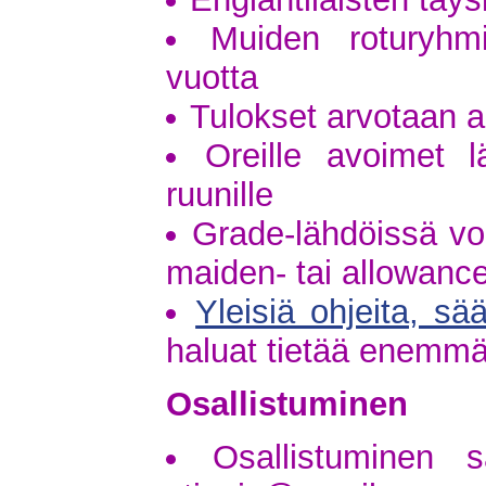
Muiden roturyhm
vuotta
Tulokset arvotaan a
Oreille avoimet 
ruunille
Grade-lähdöissä voi
maiden- tai allowance
Yleisiä ohjeita, sä
haluat tietää enemm
Osallistuminen
Osallistuminen s