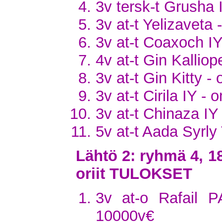
3v tersk-t Grusha
3v at-t Yelizaveta
3v at-t Coaxoch IY 
4v at-t Gin Kallio
3v at-t Gin Kitty -
3v at-t Cirila IY - o
3v at-t Chinaza IY 
5v at-t Aada Syrl
Lähtö 2: ryhmä 4, 1
oriit TULOKSET
3v at-o Rafail P
10000v€