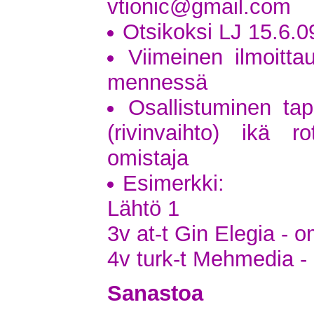
vtionic@gmail.com
Otsikoksi LJ 15.6.0
Viimeinen ilmoitta
mennessä
Osallistuminen ta
(rivinvaihto) ikä 
omistaja
Esimerkki:
Lähtö 1
3v at-t Gin Elegia - 
4v turk-t Mehmedia - 
Sanastoa