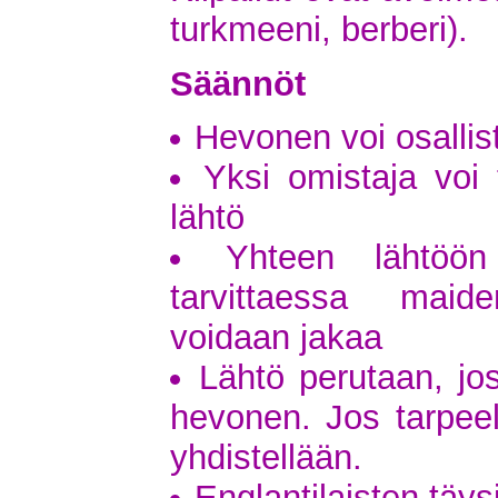
turkmeeni, berberi).
Säännöt
Hevonen voi osallis
Yksi omistaja voi
lähtö
Yhteen lähtöön
tarvittaessa maid
voidaan jakaa
Lähtö perutaan, jos
hevonen. Jos tarpeell
yhdistellään.
Englantilaisten täys