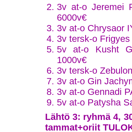
3v at-o Jeremei 
6000v€
3v at-o Chrysaor I
3v tersk-o Frigye
5v at-o Kusht 
1000v€
3v tersk-o Zebulo
3v at-o Gin Jachym
3v at-o Gennadi P
5v at-o Patysha 
Lähtö 3: ryhmä 4, 3
tammat+oriit TULO