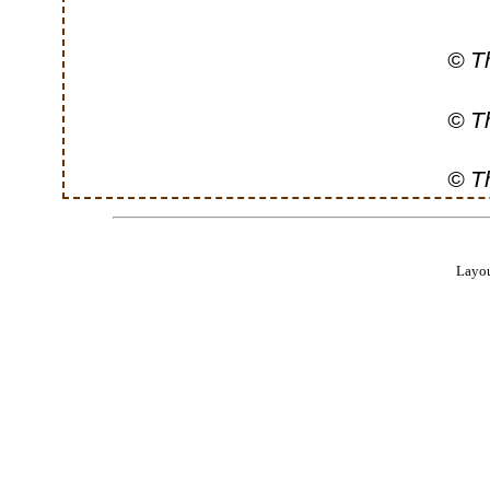
© T
© T
© T
Layou