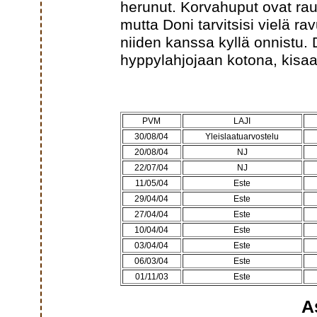
herunut. Korvahuput ovat rauh
mutta Doni tarvitsisi vielä r
niiden kanssa kyllä onnistu. D
hyppylahjojaan kotona, kisaan
PVM
LAJI
30/08/04
Yleislaatuarvostelu
20/08/04
NJ
22/07/04
NJ
11/05/04
Este
29/04/04
Este
27/04/04
Este
10/04/04
Este
03/04/04
Este
06/03/04
Este
01/11/03
Este
A