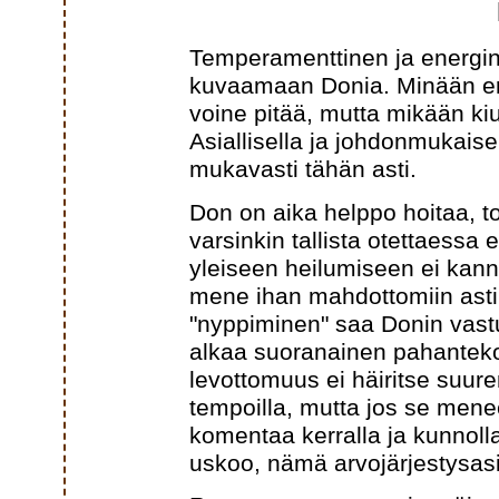
Temperamenttinen ja energin
kuvaamaan Donia. Minään er
voine pitää, mutta mikään ki
Asiallisella ja johdonmukaisel
mukavasti tähän asti.
Don on aika helppo hoitaa, to
varsinkin tallista otettaessa
yleiseen heilumiseen ei kanna
mene ihan mahdottomiin asti.
"nyppiminen" saa Donin vastu
alkaa suoranainen pahanteko.
levottomuus ei häiritse suu
tempoilla, mutta jos se menee 
komentaa kerralla ja kunnolla
uskoo, nämä arvojärjestysasi