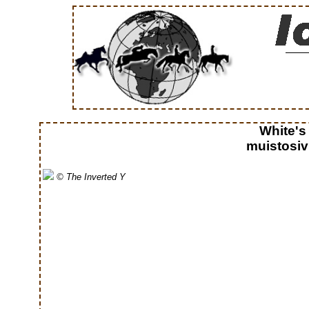
White's
muistosiv
© The Inverted Y