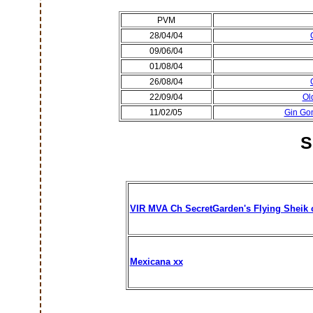
PVM
28/04/04
09/06/04
01/08/04
26/08/04
22/09/04
Ol
11/02/05
Gin Go
S
VIR MVA Ch SecretGarden's Flying Sheik 
Mexicana xx