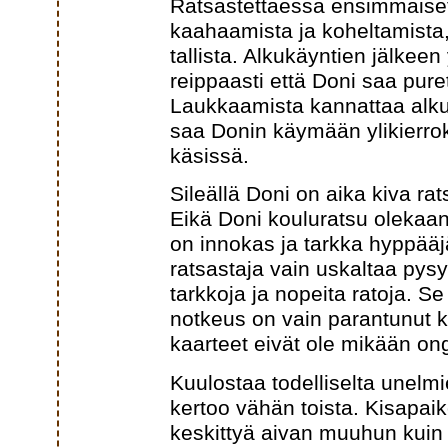
Ratsastettaessa ensimmäiset 
kaahaamista ja koheltamista,
tallista. Alkukäyntien jälkee
reippaasti että Doni saa pur
Laukkaamista kannattaa alku
saa Donin käymään ylikierroks
käsissä.
Sileällä Doni on aika kiva rat
Eikä Doni kouluratsu olekaan
on innokas ja tarkka hyppääjä
ratsastaja vain uskaltaa pys
tarkkoja ja nopeita ratoja. S
notkeus on vain parantunut ko
kaarteet eivät ole mikään ong
Kuulostaa todelliselta unelmi
kertoo vähän toista. Kisapaik
keskittyä aivan muuhun kuin 