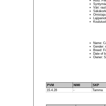
Rotu: F
Syntymäa
Väri: rau
Säkäkork
Omistaja
Lajipaino
Koulutus
Name: Ca
Gender: 
Breed: F
Date of b
Owner: 
PVM
NIMI
SKP
15.4.28
-
Tamma