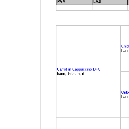
PVM
LAJI
-
-
Chi
hann
Carrot in Cappuccino DFC
hann, 169 cm, rt
Orib
hann