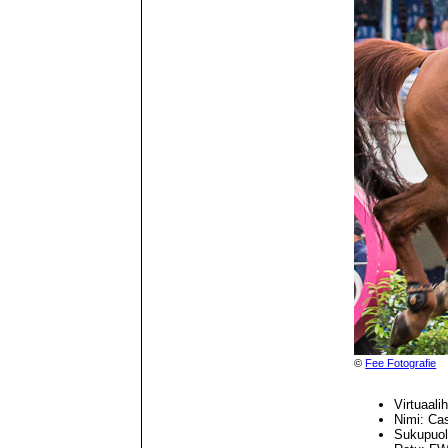
©
Fee Fotografie
Virtuaal
Nimi: Cas
Sukupuol