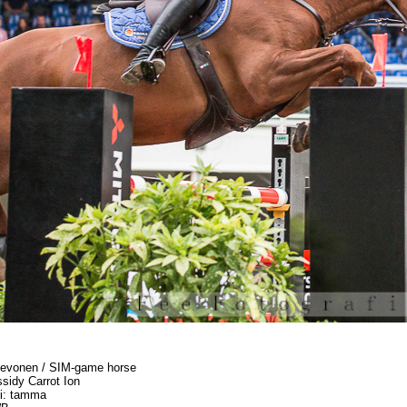
ihevonen / SIM-game horse
sidy Carrot Ion
i: tamma