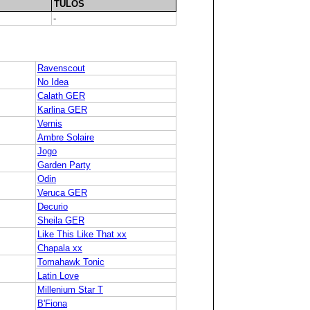
TULOS
-
Ravenscout
No Idea
Calath GER
Karlina GER
Vernis
Ambre Solaire
Jogo
Garden Party
Odin
Veruca GER
Decurio
Sheila GER
Like This Like That xx
Chapala xx
Tomahawk Tonic
Latin Love
Millenium Star T
B'Fiona