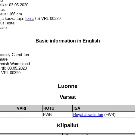
WB
ika: 03.05.2020
tias
eus: 166 cm
 ja kasvattaja:
Ionic
/ S VRL-00329
tus: este
taso:
Basic information in English
ssidy Carrot Ion
mare
innish Warmblood
irth: 03.05.2020
S VRL-00329
Luonne
Varsat
VÄRI
ROTU
ISÄ
-
FWB
Royal Jewels Ion
(FWB)
Kilpailut