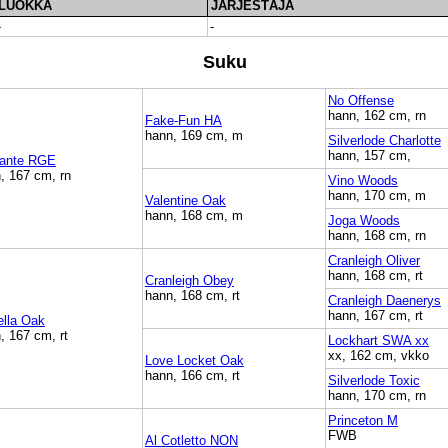
LUOKKA
JÄRJESTÄJÄ
-
-
Suku
No Offense
hann, 162 cm, rn
Fake-Fun HA
hann, 169 cm, m
Silverlode Charlotte
hann, 157 cm,
dante RGE
, 167 cm, rn
Vino Woods
hann, 170 cm, m
Valentine Oak
hann, 168 cm, m
Joga Woods
hann, 168 cm, rn
Cranleigh Oliver
hann, 168 cm, rt
Cranleigh Obey
hann, 168 cm, rt
Cranleigh Daenerys
hann, 167 cm, rt
ella Oak
, 167 cm, rt
Lockhart SWA xx
xx, 162 cm, vkko
Love Locket Oak
hann, 166 cm, rt
Silverlode Toxic
hann, 170 cm, rn
Princeton M
FWB
Al Cotletto NON