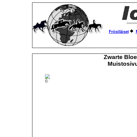
Friisiläiset
Zwarte Blo
Muistosivu
©