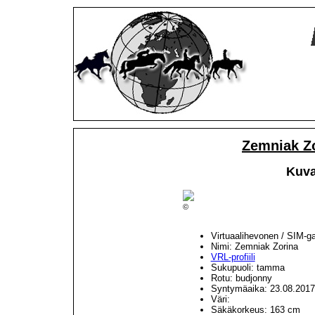
Zemniak Z
Kuva
©
Virtuaalihevonen / SIM-g
Nimi: Zemniak Zorina
VRL-profiili
Sukupuoli: tamma
Rotu: budjonny
Syntymäaika: 23.08.2017
Väri:
Säkäkorkeus: 163 cm