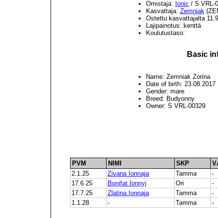
Omistaja:
Ionic
/ S VRL-
Kasvattaja:
Zemniak
(ZEM
Ostettu kasvattajalta 11.
Lajipainotus: kenttä
Koulutustaso:
Basic in
Name: Zemniak Zorina
Date of birth: 23.08.2017
Gender: mare
Breed: Budyonny
Owner: S VRL-00329
PVM
NIMI
SKP
V
2.1.25
Zivana Ionnaja
Tamma
-
17.6.25
Bonifat Ionnyj
Ori
-
17.7.25
Zlatina Ionnaja
Tamma
-
1.1.28
-
Tamma
-