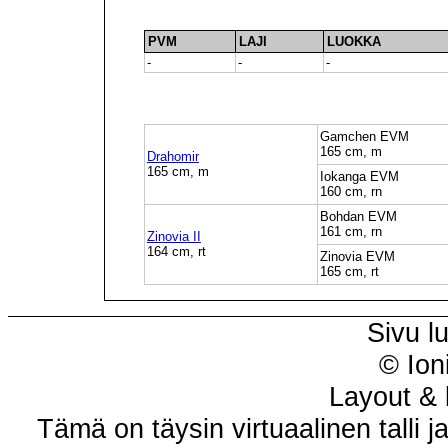
PVM
LAJI
LUOKKA
-
-
-
Gamchen EVM
165 cm, m
Drahomir
165 cm, m
Iokanga EVM
160 cm, rn
Bohdan EVM
161 cm, rn
Zinovia II
164 cm, rt
Zinovia EVM
165 cm, rt
Sivu l
© Ion
Layout & 
Tämä on täysin virtuaalinen talli j