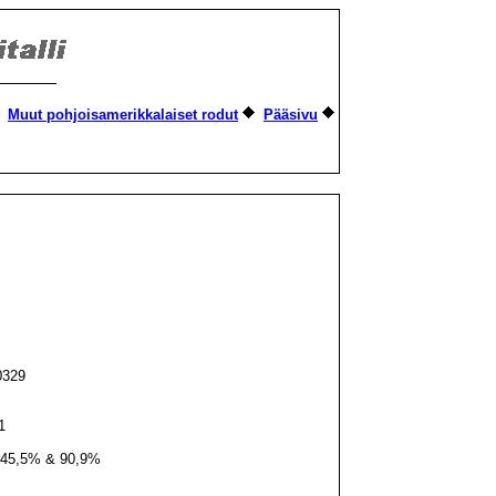
Muut pohjoisamerikkalaiset rodut
Pääsivu
S
0329
1
i: 45,5% & 90,9%