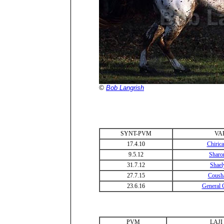
©
Bob Langrish
SYNT-PVM
VA
17.4.10
Chiric
9.5.12
Sharo
31.7.12
Shael
27.7.15
Cousha
23.6.16
General 
PVM
LAJI