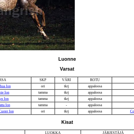
Luonne
Varsat
RSA
SKP
VÄRI
ROTU
ahua Ion
ori
tkrj
appaloosa
nie Ion
tamma
tkrj
appaloosa
yn Ion
tamma
tkrj
appaloosa
tta Ion
tamma
-
appaloosa
Custer Ion
ori
tkrj
appaloosa
Co
Kisat
LUOKKA
JÄRJESTÄJÄ