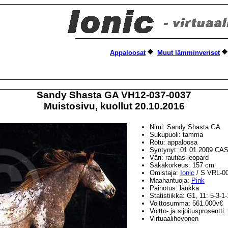
Appaloosat
Muut lämminveriset
Sandy Shasta GA VH12-037-0037
Muistosivu, kuollut 20.10.2016
Nimi: Sandy Shasta GA
Sukupuoli: tamma
Rotu: appaloosa
Syntynyt: 01.01.2009 CA
Väri: rautias leopard
Säkäkorkeus: 157 cm
Omistaja:
Ionic
/ S VRL-0
Maahantuoja:
Pink
Painotus: laukka
Statistiikka: G1, 11: 5-3-1-
Voittosumma: 561.000v€
Voitto- ja sijoitusprosentt
Virtuaalihevonen