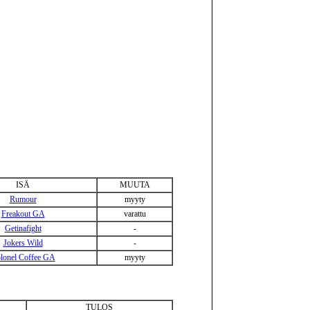
ISÄ
MUUTA
Rumour
myyty
Freakout GA
varattu
Getinafight
-
Jokers Wild
-
lonel Coffee GA
myyty
TULOS