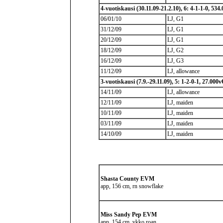
4-vuotiskausi (30.11.09-21.2.10), 6: 4-1-1-0, 534
06/01/10
LJ, G1
31/12/09
LJ, G1
20/12/09
LJ, G1
18/12/09
LJ, G2
16/12/09
LJ, G3
11/12/09
LJ, allowance
3-vuotiskausi (7.9.-29.11.09), 5: 1-2-0-1, 27.000v
14/11/09
LJ, allowance
12/11/09
LJ, maiden
10/11/09
LJ, maiden
03/11/09
LJ, maiden
14/10/09
LJ, maiden
Shasta County EVM
app, 156 cm, rn snowflake
Miss Sandy Pep EVM
app, 154 cm, vkko roan